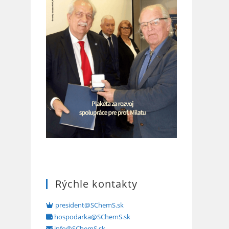
Rýchle kontakty
president@SChemS.sk
hospodarka@SChemS.sk
info@SChemS.sk