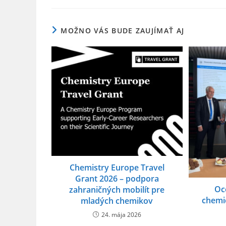
o
k
MOŽNO VÁS BUDE ZAUJÍMAŤ AJ
Chemistry Europe Travel
Grant 2026 – podpora
Oc
zahraničných mobilít pre
chemic
mladých chemikov
24. mája 2026