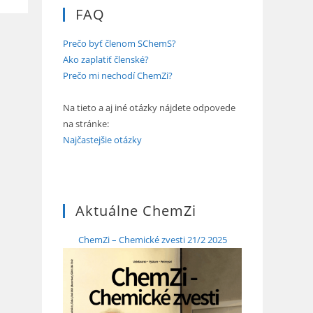
FAQ
Prečo byť členom SChemS?
Ako zaplatiť členské?
Prečo mi nechodí ChemZi?
Na tieto a aj iné otázky nájdete odpovede
na stránke:
Najčastejšie otázky
Aktuálne ChemZi
ChemZi – Chemické zvesti 21/2 2025