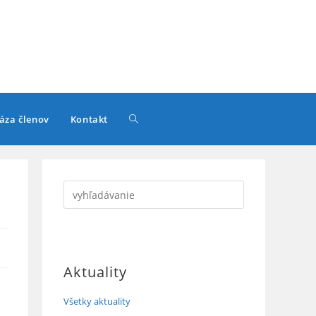
Toggle
áza členov
Kontakt
website
search
Aktuality
Všetky aktuality