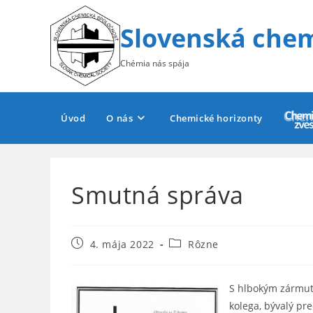
Skip
to
Slovenská chem
content
Chémia nás spája
Úvod
O nás
Chemické horizonty
Smutná správa
Post
Post
4. mája 2022
Rôzne
published:
category:
S hlbokým zármut
kolega, bývalý p