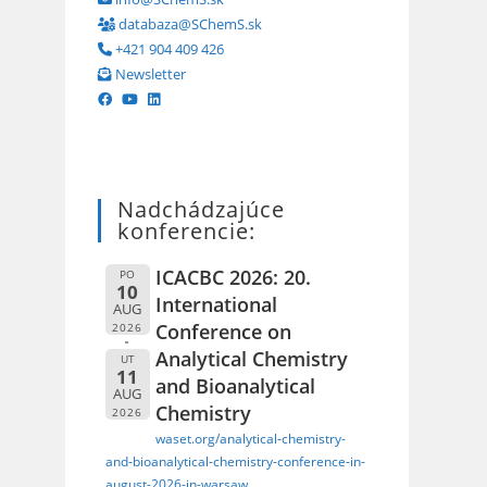
databaza@SChemS.sk
+421 904 409 426
Newsletter
Nadchádzajúce
konferencie:
ICACBC 2026: 20.
PO
10
International
AUG
Conference on
2026
Analytical Chemistry
UT
11
and Bioanalytical
AUG
Chemistry
2026
waset.org/analytical-chemistry-
and-bioanalytical-chemistry-conference-in-
august-2026-in-warsaw