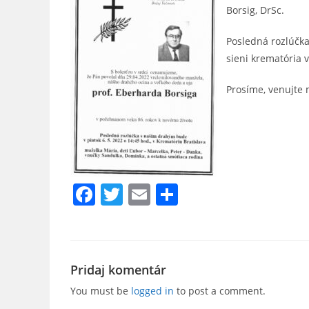
Borsig, DrSc.
Posledná rozlúčka
sieni krematória v
Prosíme, venujte
F
T
E
S
a
w
m
h
c
itt
ai
ar
e
er
l
e
Pridaj komentár
b
You must be
logged in
to post a comment.
o