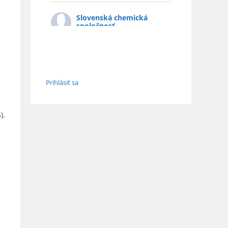
Slovenská chemická
spoločnosť
4 weeks ago
Chemistry Europe Award 2027 –
otvorenie nominácií
Chemistry Europe vyhlásila výzvu na
Prihlásiť sa
predkladanie nominácií na prestížne
Chemistry Europe Award 2027, ktorým
každé dva roky oceňuje vedcov za mimo
...
),
Zobraz viac
Obrázok
Pozrieť na Facebooku
·
Zdieľať
Slovenská chemická
spoločnosť
je s FCHPT -
Fakulta chemickej a
potravinárskej technológie
STU.
1 month ago