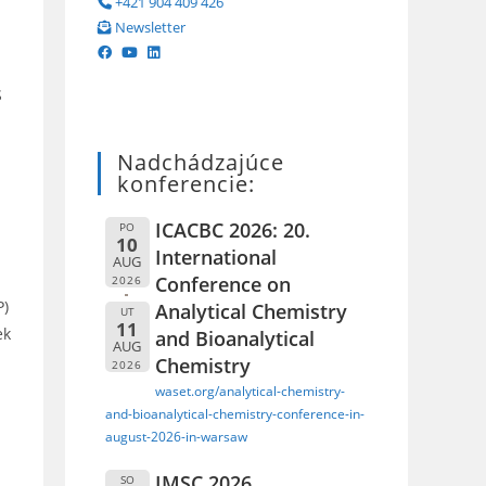
+421 904 409 426
Newsletter
S
Nadchádzajúce
konferencie:
ICACBC 2026: 20.
PO
10
International
AUG
Conference on
2026
P)
Analytical Chemistry
UT
11
ek
and Bioanalytical
AUG
Chemistry
2026
waset.org/analytical-chemistry-
and-bioanalytical-chemistry-conference-in-
august-2026-in-warsaw
IMSC 2026
SO