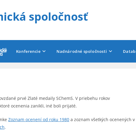
ická spoločnosť
Konferencie
Nadnárodné spoločnosti
Datab
dovzdané prvé Zlaté medaily SChemS. V priebehu rokov
toré ocenenia zanikli, iné boli prijaté.
ánke
Zoznam ocenení od roku 1980
a zoznam všetkých ocenených v
ch
.