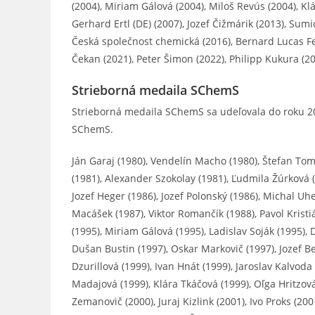
(2004), Miriam Gálová (2004), Miloš Revús (2004), Kl
Gerhard Ertl (DE) (2007), Jozef Čižmárik (2013), Sumio
Česká společnost chemická (2016), Bernard Lucas Feri
Čekan (2021), Peter Šimon (2022), Philipp Kukura (2
Strieborná medaila SChemS
Strieborná medaila SChemS sa udeľovala do roku 20
SChemS.
Ján Garaj (1980), Vendelín Macho (1980), Štefan Tom
(1981), Alexander Szokolay (1981), Ľudmila Žúrková 
Jozef Heger (1986), Jozef Polonský (1986), Michal Uhe
Macášek (1987), Viktor Romančík (1988), Pavol Kristi
(1995), Miriam Gálová (1995), Ladislav Soják (1995),
Dušan Bustin (1997), Oskar Markovič (1997), Jozef B
Dzurillová (1999), Ivan Hnát (1999), Jaroslav Kalvoda
Madajová (1999), Klára Tkáčová (1999), Oľga Hritzová 
Zemanovič (2000), Juraj Kizlink (2001), Ivo Proks (200