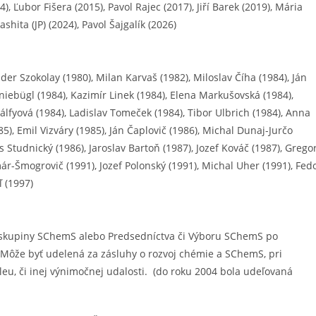
4), Ľubor Fišera (2015), Pavol Rajec (2017), Jiří Barek (2019), Mária
ita (JP) (2024), Pavol Šajgalík (2026)
nder Szokolay (1980), Milan Karvaš (1982), Miloslav Číha (1984), Ján
iebügl (1984), Kazimír Linek (1984), Elena Markušovská (1984),
álfyová (1984), Ladislav Tomeček (1984), Tibor Ulbrich (1984), Anna
85), Emil Vizváry (1985), Ján Čaplovič (1986), Michal Dunaj-Jurčo
us Studnický (1986), Jaroslav Bartoň (1987), Jozef Kováč (1987), Grego
már-Šmogrovič (1991), Jozef Polonský (1991), Michal Uher (1991), Fed
ľ (1997)
skupiny SChemS alebo Predsedníctva či Výboru SChemS po
ôže byť udelená za zásluhy o rozvoj chémie a SChemS, pri
leu, či inej výnimočnej udalosti. (do roku 2004 bola udeľovaná