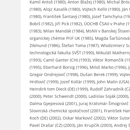
Kamil Antoš (1980), Anton Blažej (1980), Michal Brösk
(1980), Alojz Kasalík (1980), Vojtech Kellö (1980), J
(1980), František Šantavý (1980), Jozef Tamchyna (19
Bobiš (1982), Jiří Pick (1982), ÚOCHB ČSAV v Prahe (1
(1983), Milan Mandák (1984), MsNV v Banskej Štiavni
organickej chémie PriF UK (1985), Magda Šaršúnová 
Zikmund (1986), Štefan Toma (1987), Wlodzimierz Sur
technologická fakulta SVŠT (1990), Mikuláš Matherny
(1993), Camil Ganter (CH) (1993), Viktor Romančík (
(1995), Eberhard Borsig (1996), Miloš Marko (1996), 
Gregor Ondrejovič (1998), Dušan Berek (1999), Vojtech
Hrdlovič (1999), Jozef Kollár (1999), John Malin (USA
Heindirk tom Dieck (DE) (1999), Rudolf Zahradník (CZ)
(2000), Peter Schwendt (2000), Ladislav Soják (2000)
Dalma Gyepesová (2001), Juraj Krätsmár-Šmogrovič (
Slovinská chemická spoločnosť (2001), František Hani
Koch (DE) (2002), Oskar Markovič (2002), Viktor Sutori
Pavel Drašar (CZ) (2003), Ján Krupčík (2003), Andrej