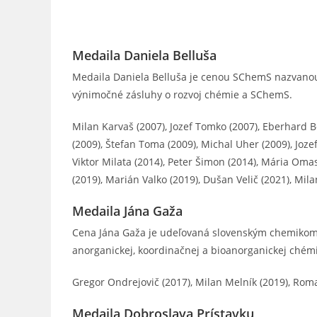
Medaila Daniela Belluša
Medaila Daniela Belluša je cenou SChemS nazvan
výnimočné zásluhy o rozvoj chémie a SChemS.
Milan Karvaš (2007), Jozef Tomko (2007), Eberhard Bor
(2009), Štefan Toma (2009), Michal Uher (2009), Joze
Viktor Milata (2014), Peter Šimon (2014), Mária Omas
(2019), Marián Valko (2019), Dušan Velič (2021), Mil
Medaila Jána Gaža
Cena Jána Gaža je udeľovaná slovenským chemikom 
anorganickej, koordinačnej a bioanorganickej chém
Gregor Ondrejovič (2017), Milan Melník (2019), Ro
Medaila Dobroslava Prístavku