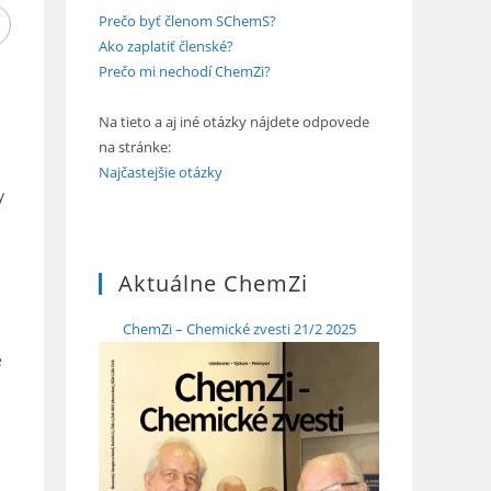
Prečo byť členom SChemS?
Ako zaplatiť členské?
Prečo mi nechodí ChemZi?
Na tieto a aj iné otázky nájdete odpovede
na stránke:
Najčastejšie otázky
y
Aktuálne ChemZi
ChemZi – Chemické zvesti 21/2 2025
e