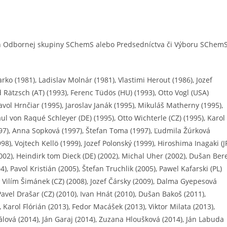
h Odbornej skupiny SChemS alebo Predsedníctva či Výboru SChem
rko (1981), Ladislav Molnár (1981), Vlastimi Herout (1986), Jozef
ätzsch (AT) (1993), Ferenc Tüdös (HU) (1993), Otto Vogl (USA)
Pavol Hrnčiar (1995), Jaroslav Janák (1995), Mikuláš Matherny (1995),
aul von Raqué Schleyer (DE) (1995), Otto Wichterle (CZ) (1995), Karol
997), Anna Sopková (1997), Štefan Toma (1997), Ľudmila Žúrková
98), Vojtech Kellö (1999), Jozef Polonský (1999), Hiroshima Inagaki (J
002), Heindirk tom Dieck (DE) (2002), Michal Uher (2002), Dušan Ber
), Pavol Kristián (2005), Štefan Truchlik (2005), Pawel Kafarski (PL)
, Vilím Šimánek (CZ) (2008), Jozef Čársky (2009), Dalma Gyepesová
 Pavel Drašar (CZ) (2010), Ivan Hnát (2010), Dušan Bakoš (2011),
Karol Flórián (2013), Fedor Macášek (2013), Viktor Milata (2013),
álová (2014), Ján Garaj (2014), Zuzana Hloušková (2014), Ján Labuda