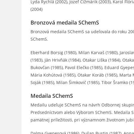
Lyda Rychlá (2002), Jozef Čižmárik (2003), Karol Flór
(2004)
Bronzová medaila SChemS
Bronzová medaila SChemS sa udeľovala do roku 2004
SChemS.
Eberhard Borsig (1980), Milan Karvaš (1980), Jaroslav
(1983), Ján Hrivňák (1984), Otakar Liška (1984), Otak
Bukovčan (1985), Pavol Elečko (1985), Eduard Gyepes 
Mária Kohútová (1985), Otakar Koráb (1985), Marta Mi
Soják (1985), Milan Šimkovič (1985), Tibor Šramko (1
Medaila SChemS
Medailu udeľuje SChemS na návrh Odbornej skupin
Predsedníctvom alebo Výborom SChemS. Medaila SC
pamätnej príležitosti, pri významnom životnom jubil
Dalma Gyepesová (1986), Dušan Bustin (1987), Anna 