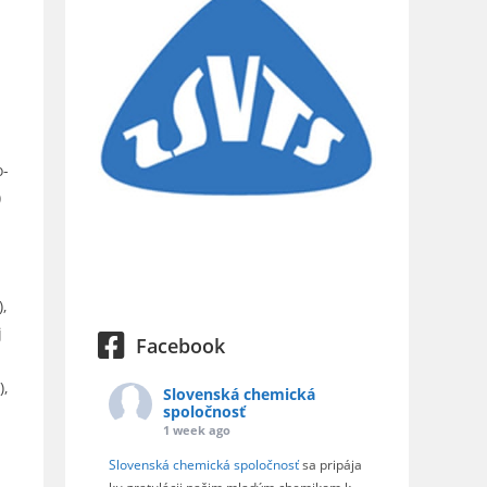
o-
)
,
j
Facebook
),
Slovenská chemická
spoločnosť
1 week ago
Slovenská chemická spoločnosť
sa pripája
á