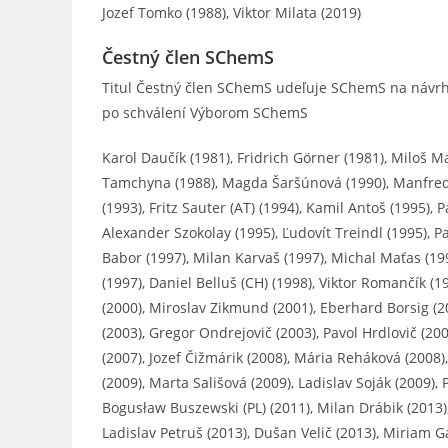
Jozef Tomko (1988), Viktor Milata (2019)
Čestný člen SChemS
Titul Čestný člen SChemS udeľuje SChemS na návr
po schválení Výborom SChemS
Karol Daučík (1981), Fridrich Görner (1981), Miloš Ma
Tamchyna (1988), Magda Šaršúnová (1990), Manfred R
(1993), Fritz Sauter (AT) (1994), Kamil Antoš (1995), 
Alexander Szokolay (1995), Ľudovít Treindl (1995), P
Babor (1997), Milan Karvaš (1997), Michal Maťas (1
(1997), Daniel Belluš (CH) (1998), Viktor Romančík (19
(2000), Miroslav Zikmund (2001), Eberhard Borsig (2
(2003), Gregor Ondrejovič (2003), Pavol Hrdlovič (2004
(2007), Jozef Čižmárik (2008), Mária Reháková (2008)
(2009), Marta Sališová (2009), Ladislav Soják (2009),
Bogusław Buszewski (PL) (2011), Milan Drábik (2013), 
Ladislav Petruš (2013), Dušan Velič (2013), Miriam G