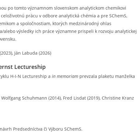
anou po tomto významnom slovenskom analytickom chemikovi
 celoživotnú prácu v odbore analytická chémia a pre SChemS,
mikom a spoločnostiam, ktorých medzinárodný ohlas
alebo výsledky ich práce významne prispeli k rozvoju analytickej
ovensku.
 (2023), Ján Labuda (2026)
ernst Lectureship
yklu H-I-N Lectureship a
in memoriam
prevzala plaketu manželka
, Wolfgang Schuhmann (2014), Fred Lisdat (2019), Christine Kranz
návrh Predsedníctva či Výboru SChemS.