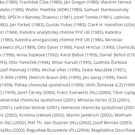
a (1980), František Čůta (1980), Ján Gregor (1980), Vlastimi Herout
án Matis (1980), Walter Poethke (NDR) (1980), Samuel Stankoviansky
80), SPŠCH v Banskej Štiavnici (1981), Jozef Tomko (1981), Ladislav
982), Ján Farkaš (1983), Gustáv Fukas (1983), Clark H. Hamilton (USA)
ci (1984), Katedra analytickej chémie PriF UK (1985), Katedra
(1985), Katedra anorganickej chémie PriF UK (1986), Miroslav
ewicz (PL) (1989), Otto Exner (1990), Pavol Hrnčiar (1990), Chemick
 (1990), Anna Sopková (1992), Karol Babor (1993), Daniel Belluš (CH
1993), Otto Tomeček (1994), Milan Karvaš (1995), Ľudmila Žúrková
Jozef Polonský (1996), Michal Uher (1996), Fedor Macášek (1997),
 Bílik (1999), Dietrich Braun (DE) (1999), Ján Garaj (1999), Pavol
) (1999), Poľská chemická spoločnosť (1999), Vilím Šimánek (CZ) (1999)
 (1999), Jozef Čársky (2000), Frans Everaerts (NL) (2000), Tibor Lipta
, Americká chemická spoločnosť (2001), Miloslav Ferles (CZ) (2001),
2001), Ladislav Molnár (2001), Nemecká chemická spoločnosť (2001
c (2002), Kristína Izáková (2002), Martin Jambrich (2002), Wolfram
s (NL) (2002), Piet Th. Van Duijnen (NL) (2002), Jozef Bencko (2003),
 Staško (2003), Bogusław Buszewski (PL) (2004), Magdaléna Dzurillov