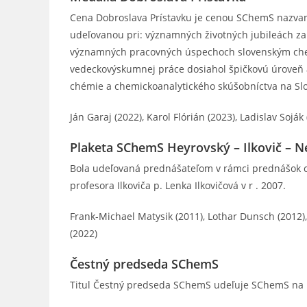
Cena Dobroslava Prístavku je cenou SChemS nazv
udeľovanou pri: významných životných jubileách za
významných pracovných úspechoch slovenským che
vedeckovýskumnej práce dosiahol špičkovú úroveň a/
chémie a chemickoanalytického skúšobníctva na Sl
Ján Garaj (2022), Karol Flórián (2023), Ladislav Soják
Plaketa SChemS Heyrovský – Ilkovič – N
Bola udeľovaná prednášateľom v rámci prednášok c
profesora Ilkoviča p. Lenka Ilkovičová v r . 2007.
Frank-Michael Matysik (2011), Lothar Dunsch (2012)
(2022)
Čestný predseda SChemS
Titul Čestný predseda SChemS udeľuje SChemS na 