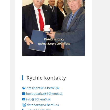
Rýchle kontakty
president@SChemS.sk
hospodarka@SChemS.sk
info@SChemS.sk
databaza@SChemS.sk