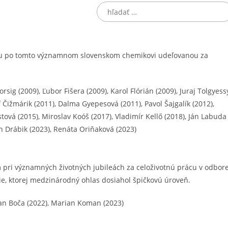
H
ľ
a
d
ou po tomto významnom slovenskom chemikovi udeľovanou za
a
ť
:
sig (2009), Ľubor Fišera (2009), Karol Flórián (2009), Juraj Tolgyess
f Čižmárik (2011), Dalma Gyepesová (2011), Pavol Šajgalík (2012),
tová (2015), Miroslav Koóš (2017), Vladimír Kellő (2018), Ján Labuda
an Drábik (2023), Renáta Oriňaková (2023)
pri významných životných jubileách za celoživotnú prácu v odbor
ie, ktorej medzinárodný ohlas dosiahol špičkovú úroveň.
man Boča (2022), Marian Koman (2023)