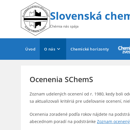
Skip
to
Slovenská chem
content
Chémia nás spája
Úvod
O nás
Chemické horizonty
Ocenenia SChemS
Zoznam udelených ocenení od r. 1980, kedy boli o
sa aktualizovali kritériá pre udeľovanie ocenení, niek
Ocenenia zoradené podľa rokov nájdete na podstr
abecednom poradí na podstránke
Zoznam ocenený