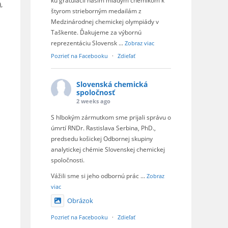
ku gratulácii našim mladým chemikom k
,
štyrom strieborným medailám z
Medzinárodnej chemickej olympiády v
Taškente. Ďakujeme za výbornú
reprezentáciu Slovensk
...
Zobraz viac
Pozrieť na Facebooku
·
Zdieľať
Slovenská chemická
spoločnosť
2 weeks ago
S hlbokým zármutkom sme prijali správu o
úmrtí RNDr. Rastislava Serbina, PhD.,
predsedu košickej Odbornej skupiny
analytickej chémie Slovenskej chemickej
spoločnosti.
Vážili sme si jeho odbornú prác
...
Zobraz
viac
Obrázok
Pozrieť na Facebooku
·
Zdieľať