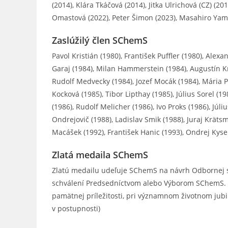
(2014), Klára Tkáčová (2014), Jitka Ulrichová (CZ) (201
Omastová (2022), Peter Šimon (2023), Masahiro Yamash
Zaslúžilý člen SChemS
Pavol Kristián (1980), František Puffler (1980), Alexa
Garaj (1984), Milan Hammerstein (1984), Augustín Kn
Rudolf Medvecky (1984), Jozef Mocák (1984), Mária P
Kocková (1985), Tibor Lipthay (1985), Július Sorel (19
(1986), Rudolf Melicher (1986), Ivo Proks (1986), Júli
Ondrejovič (1988), Ladislav Smik (1988), Juraj Kräts
Macášek (1992), František Hanic (1993), Ondrej Kyse
Zlatá medaila SChemS
Zlatú medailu udeľuje SChemS na návrh Odbornej 
schválení Predsedníctvom alebo Výborom SChemS. M
pamätnej príležitosti, pri významnom životnom jubi
v postupnosti)