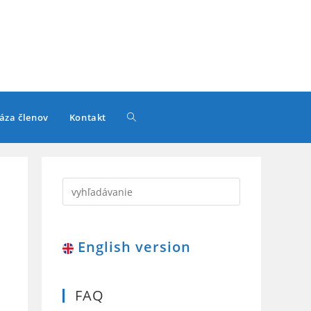
Toggle
áza členov
Kontakt
website
search
English version
FAQ