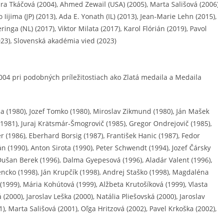
ára Tkáčová (2004), Ahmed Zewail (USA) (2005), Marta Sališová (2006)
 Iijima (JP) (2013), Ada E. Yonath (IL) (2013), Jean-Marie Lehn (2015),
nga (NL) (2017), Viktor Milata (2017), Karol Flórián (2019), Pavol
023), Slovenská akadémia vied (2023)
04 pri podobných príležitostiach ako Zlatá medaila a Medaila
a (1980), Jozef Tomko (1980), Miroslav Zikmund (1980), Ján Mašek
(1981), Juraj Krätsmár-Šmogrovič (1985), Gregor Ondrejovič (1985),
r (1986), Eberhard Borsig (1987), František Hanic (1987), Fedor
án (1990), Anton Sirota (1990), Peter Schwendt (1994), Jozef Čársky
 Dušan Berek (1996), Dalma Gyepesová (1996), Aladár Valent (1996),
encko (1998), Ján Krupčík (1998), Andrej Staško (1998), Magdaléna
 (1999), Mária Kohútová (1999), Alžbeta Krutošíková (1999), Vlasta
(2000), Jaroslav Leška (2000), Natália Pliešovská (2000), Jaroslav
1), Marta Sališová (2001), Oľga Hritzová (2002), Pavel Krkoška (2002),