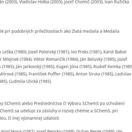
ián (2003), Vladislav Holba (2003), Jozef Chomič (2003), Ivan Ružička
 pri podobných príležitostiach ako Zlatá medaila a Medaila
 Leška (1980), Jozef Polonský (1981), Ivo Proks (1981), Karol Babor
ar Mlejnek (1984), Viktor Romančík (1984), Ján Beluský (1985), Jozef
(1985), Ján Jarkovský (1985), Eugen Jóna (1985), Rudolf Kemka (1985
trová (1985), František Puffler (1985), Anton Sirota (1985), Ladislav
985), Ľudmila Ulická (1985)
y SChemS alebo Predsedníctva či Výboru SChemS po schválení
hemS sa udeľuje za zásluhy o rozvoj chémie a SChemS, pri
eu, či inej významnej udalosti
Ninčáková (1987), Jozef Bencko (1988), Dušan Berek (1988), Ján