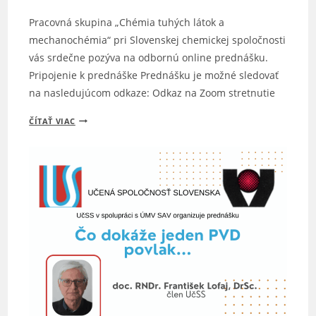
ROK
Pracovná skupina „Chémia tuhých látok a
2026
mechanochémia“ pri Slovenskej chemickej spoločnosti
vás srdečne pozýva na odbornú online prednášku.
Pripojenie k prednáške Prednášku je možné sledovať
na nasledujúcom odkaze: Odkaz na Zoom stretnutie
POZVÁNKA
ČÍTAŤ VIAC
NA
ONLINE
PREDNÁŠKU:
THE
ELEGANCE
OF
ORGANIC
MECHANO
SYNTHESIS