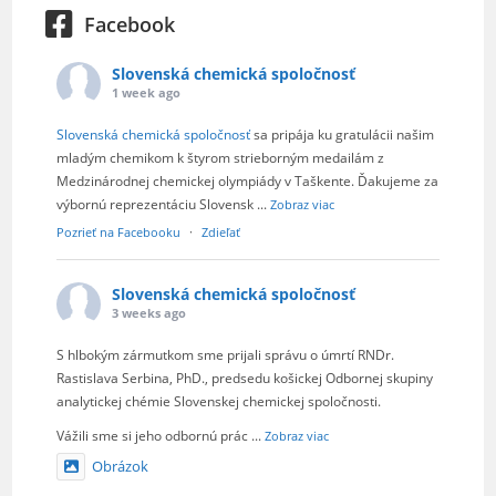
Facebook
Slovenská chemická spoločnosť
1 week ago
Slovenská chemická spoločnosť
sa pripája ku gratulácii našim
mladým chemikom k štyrom strieborným medailám z
Medzinárodnej chemickej olympiády v Taškente. Ďakujeme za
výbornú reprezentáciu Slovensk
...
Zobraz viac
Pozrieť na Facebooku
·
Zdieľať
Slovenská chemická spoločnosť
3 weeks ago
S hlbokým zármutkom sme prijali správu o úmrtí RNDr.
Rastislava Serbina, PhD., predsedu košickej Odbornej skupiny
analytickej chémie Slovenskej chemickej spoločnosti.
Vážili sme si jeho odbornú prác
...
Zobraz viac
Obrázok