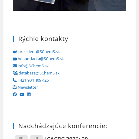
Rýchle kontakty
president@SChemS.sk
hospodarka@SChemS.sk
info@SChemS.sk
databaza@SChemS.sk
+421 904 409 426
Newsletter
Nadchádzajúce konferencie:
PO
UT