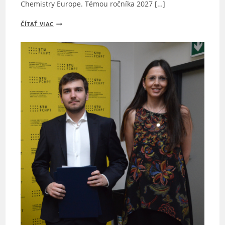
Chemistry Europe. Témou ročníka 2027 […]
CHEMISTRY
ČÍTAŤ VIAC
EUROPE
OTVÁRA
NOMINÁCIE
NA
CHEMISTRY
EUROPE
AWARD
2027