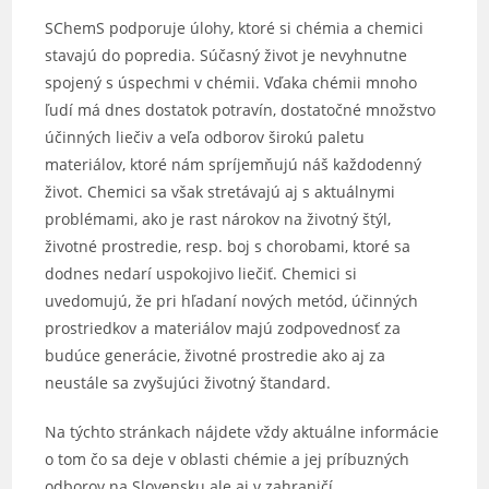
SChemS podporuje úlohy, ktoré si chémia a chemici
stavajú do popredia. Súčasný život je nevyhnutne
spojený s úspechmi v chémii. Vďaka chémii mnoho
ľudí má dnes dostatok potravín, dostatočné množstvo
účinných liečiv a veľa odborov širokú paletu
materiálov, ktoré nám spríjemňujú náš každodenný
život. Chemici sa však stretávajú aj s aktuálnymi
problémami, ako je rast nárokov na životný štýl,
životné prostredie, resp. boj s chorobami, ktoré sa
dodnes nedarí uspokojivo liečiť. Chemici si
uvedomujú, že pri hľadaní nových metód, účinných
prostriedkov a materiálov majú zodpovednosť za
budúce generácie, životné prostredie ako aj za
neustále sa zvyšujúci životný štandard.
Na týchto stránkach nájdete vždy aktuálne informácie
o tom čo sa deje v oblasti chémie a jej príbuzných
odborov na Slovensku ale aj v zahraničí.