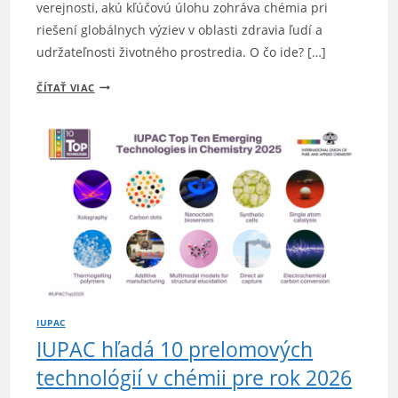
verejnosti, akú kľúčovú úlohu zohráva chémia pri
riešení globálnych výziev v oblasti zdravia ľudí a
udržateľnosti životného prostredia. O čo ide? […]
GLOBÁLNA
ČÍTAŤ VIAC
VIDEO
SÚŤAŽ
IUPAC:
UKÁŽTE
SVETU,
AKO
CHÉMIA
MENÍ
ŽIVOT
IUPAC
IUPAC hľadá 10 prelomových
technológií v chémii pre rok 2026