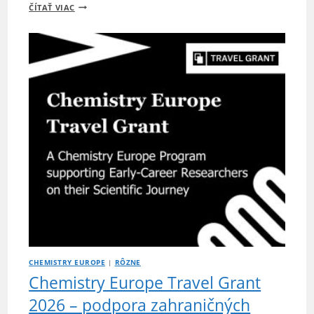
CENA
ČÍTAŤ VIAC
SLOVENSKEJ
CHEMICKEJ
SPOLOČNOSTI
ZA
NAJLEPŠIU
DIPLOMOVÚ
PRÁCU
NA
FCHPT
STU
CHEMISTRY EUROPE
|
RÔZNE
Chemistry Europe Travel Grant
2026 – podpora zahraničných