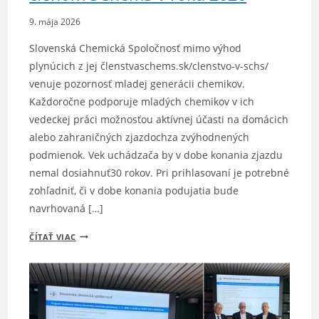
–
9. mája 2026
PODPORA
ZAHRANIČNÝCH
Slovenská Chemická Spoločnosť mimo výhod
MOBILÍT
plynúcich z jej členstvaschems.sk/clenstvo-v-schs/
PRE
venuje pozornosť mladej generácii chemikov.
MLADÝCH
Každoročne podporuje mladých chemikov v ich
CHEMIKOV
vedeckej práci možnosťou aktívnej účasti na domácich
alebo zahraničných zjazdochza zvýhodnených
podmienok. Vek uchádzača by v dobe konania zjazdu
nemal dosiahnuť30 rokov. Pri prihlasovaní je potrebné
zohľadniť, či v dobe konania podujatia bude
navrhovaná […]
PODPORA
ČÍTAŤ VIAC
MLADÝM
CHEMIKOM
–
ČLENOM