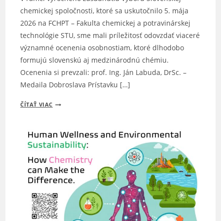
chemickej spoločnosti, ktoré sa uskutočnilo 5. mája
2026 na FCHPT – Fakulta chemickej a potravinárskej
technológie STU, sme mali príležitosť odovzdať viaceré
významné ocenenia osobnostiam, ktoré dlhodobo
formujú slovenskú aj medzinárodnú chémiu.
Ocenenia si prevzali: prof. Ing. Ján Labuda, DrSc. –
Medaila Dobroslava Prístavku […]
OCENENIA
ČÍTAŤ VIAC
SLOVENSKEJ
CHEMICKEJ
SPOLOČNOSTI
2026