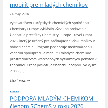
mobilít pre mladých chemikov
24. mája 2026
Vydavateľstvo Európskych chemických spoločností
Chemistry Europe vyhlásilo výzvu na podávanie
žiadostí o prestížny Chemistry Europe Travel Grant
2026, ktorý je určený pre začínajúcich výskumníkov v
oblasti chémie. Program podporuje medzinárodnú
vedeckú spoluprácu a mobilitu mladých chemikov
prostredníctvom krátkodobých výskumných pobytov v
zahraničí. Grant poskytuje finančnú podporu vo výške
2 000 […]
CHEMISTRY
ČÍTAŤ VIAC
EUROPE
RÔZNE
TRAVEL
PODPORA MLADÝM CHEMIKOM –
GRANT
2026
členom SChemS v roku 2026