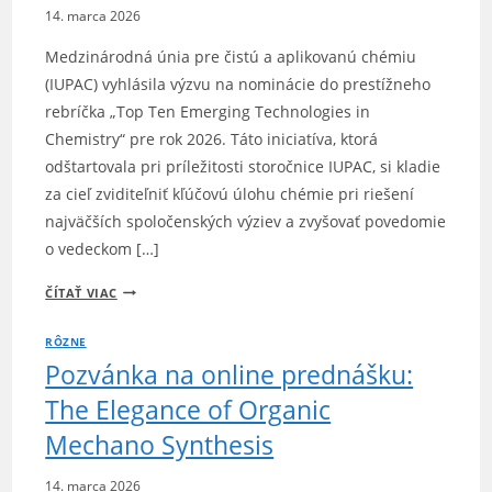
14. marca 2026
Medzinárodná únia pre čistú a aplikovanú chémiu
(IUPAC) vyhlásila výzvu na nominácie do prestížneho
rebríčka „Top Ten Emerging Technologies in
Chemistry“ pre rok 2026. Táto iniciatíva, ktorá
odštartovala pri príležitosti storočnice IUPAC, si kladie
za cieľ zviditeľniť kľúčovú úlohu chémie pri riešení
najväčších spoločenských výziev a zvyšovať povedomie
o vedeckom […]
IUPAC
ČÍTAŤ VIAC
HĽADÁ
RÔZNE
10
Pozvánka na online prednášku:
PRELOMOVÝCH
TECHNOLÓGIÍ
The Elegance of Organic
V
Mechano Synthesis
CHÉMII
PRE
14. marca 2026