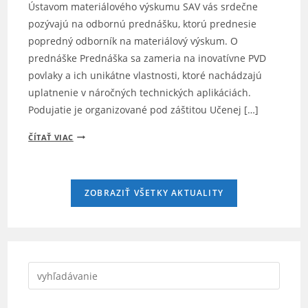
Ústavom materiálového výskumu SAV vás srdečne
pozývajú na odbornú prednášku, ktorú prednesie
popredný odborník na materiálový výskum. O
prednáške Prednáška sa zameria na inovatívne PVD
povlaky a ich unikátne vlastnosti, ktoré nachádzajú
uplatnenie v náročných technických aplikáciách.
Podujatie je organizované pod záštitou Učenej […]
POZVÁNKA
ČÍTAŤ VIAC
NA
PREDNÁŠKU:
ČO
ZOBRAZIŤ VŠETKY AKTUALITY
DOKÁŽE
JEDEN
PVD
POVLAK…