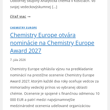
Odbornej skupiny Analytická chémia v Košiciach. Vo
svojej vedeckovýskumnej […]
SMUTNÁ
ČÍTAŤ VIAC
SPRÁVA
CHEMISTRY EUROPE
Chemistry Europe otvára
nominácie na Chemistry Europe
Award 2027
7. júla 2026
Chemistry Europe vyhlásila výzvu na predkladanie
nominácií na prestížne ocenenie Chemistry Europe
Award 2027, ktorým každé dva roky oceňuje vedcov za
mimoriadny vedecký prínos vo vybranej oblasti
chémie. Ocenenie je spojené s finančnou odmenou 10
000 EUR a patrí medzi najvýznamnejšie
medzinárodné ocenenia udeľované organizáciou