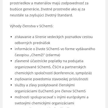
prostriedkov a materiálov majú zodpovednosť za
budúce generácie, životné prostredie ako aj za
neustále sa zvyšujúci životný štandard.
Výhody členstva v SChemS:
získavanie a šírenie vedeckých poznatkov cestou
odborných prednášok
informácie o živote SChemS vo forme vydávaného
časopisu „ChemZi” (zdarma)
zľavnené účastnícke poplatky na podujatia
organizované SChemS, ČSCH a partnerských
chemických spoločností (konferencie, sympóziá)
zvyšovanie povedomia stavovskej príslušnosti
služby a zľavy poskytované členskými
organizáciami EuChemS pre členov SChemS
možnosti spolupracovať s inými európskymi a
svetovými chemickými organizáciami