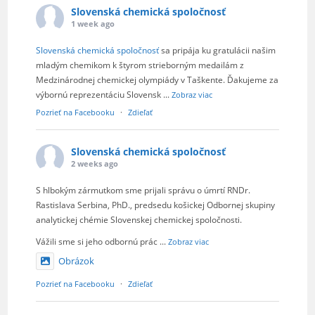
Slovenská chemická spoločnosť
1 week ago
Slovenská chemická spoločnosť
sa pripája ku gratulácii našim
mladým chemikom k štyrom strieborným medailám z
Medzinárodnej chemickej olympiády v Taškente. Ďakujeme za
výbornú reprezentáciu Slovensk
...
Zobraz viac
Pozrieť na Facebooku
·
Zdieľať
Slovenská chemická spoločnosť
2 weeks ago
S hlbokým zármutkom sme prijali správu o úmrtí RNDr.
Rastislava Serbina, PhD., predsedu košickej Odbornej skupiny
analytickej chémie Slovenskej chemickej spoločnosti.
Vážili sme si jeho odbornú prác
...
Zobraz viac
Obrázok
Pozrieť na Facebooku
·
Zdieľať