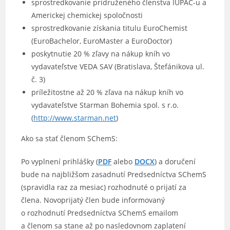
sprostredkovanie pridruženého členstva IUPAC-u a
Americkej chemickej spoločnosti
sprostredkovanie získania titulu EuroChemist
(EuroBachelor, EuroMaster a EuroDoctor)
poskytnutie 20 % zľavy na nákup kníh vo
vydavateľstve VEDA SAV (Bratislava, Štefánikova ul.
č. 3)
príležitostne až 20 % zľava na nákup kníh vo
vydavateľstve Starman Bohemia spol. s r.o.
(
http://www.starman.net
)
Ako sa stať členom SChemS:
Po vyplnení prihlášky (
PDF
alebo
DOCX
) a doručení
bude na najbližšom zasadnutí Predsedníctva SChemS
(spravidla raz za mesiac) rozhodnuté o prijatí za
člena. Novoprijatý člen bude informovaný
o rozhodnutí Predsedníctva SChemS emailom
a členom sa stane až po nasledovnom zaplatení