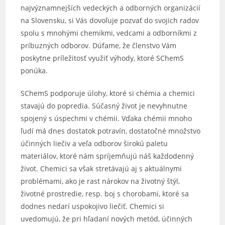
najvýznamnejších vedeckých a odborných organizácií
na Slovensku, si Vás dovoľuje pozvať do svojich radov
spolu s mnohými chemikmi, vedcami a odborníkmi z
príbuzných odborov. Dúfame, že členstvo Vám
poskytne príležitosť využiť výhody, ktoré SChemS
ponúka.
SChemS podporuje úlohy, ktoré si chémia a chemici
stavajú do popredia. Súčasný život je nevyhnutne
spojený s úspechmi v chémii. Vďaka chémii mnoho
ľudí má dnes dostatok potravín, dostatočné množstvo
účinných liečiv a veľa odborov širokú paletu
materiálov, ktoré nám spríjemňujú náš každodenný
život. Chemici sa však stretávajú aj s aktuálnymi
problémami, ako je rast nárokov na životný štýl,
životné prostredie, resp. boj s chorobami, ktoré sa
dodnes nedarí uspokojivo liečiť. Chemici si
uvedomujú, že pri hľadaní nových metód, účinných