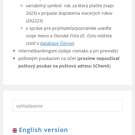
variabilný symbol: rok, za ktorý platíte (napr.
2023) v prípade doplatenia viacerých rokov
(202223)
v správe pre prijímateľa/poznámke uveďte
svoje meno a členské číslo (čl. číslo môžete
zistiť v
databáze členov
)
internetbankingom (údaje rovnako a pri prevode)
poštovým poukazom na účet (
prosíme nepoužívať
poštový poukaz na poštovú adresu SChemS
)
English version