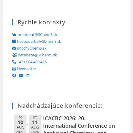
Rýchle kontakty
president@SChemS.sk
hospodarka@SChemS.sk
info@SChemS.sk
databaza@SChemS.sk
+421 904 409 426
Newsletter
Nadchádzajúce konferencie:
ICACBC 2026: 20.
PO
UT
10
11
International Conference on
AUG
AUG
2026
2026