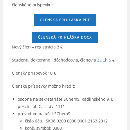
členského príspevku:
ČLENSKÁ PRIHLÁŠKA PDF
ČLENSKÁ PRIHLÁŠKA DOCX
Nový člen – registrácia 3 €
Študenti, doktorandi, dôchodcovia, členovia
ZUCh
5 €
Členský príspevok 10 €
Členské príspevky možno hradiť:
osobne na sekretariáte SChemS, Radlinského 9, I.
posch., bl. C., č. dv. 1111
prevodom na účet SChemS
číslo účtu: SK98 0200 0000 0001 2163 2012
konš. symbol: 0308