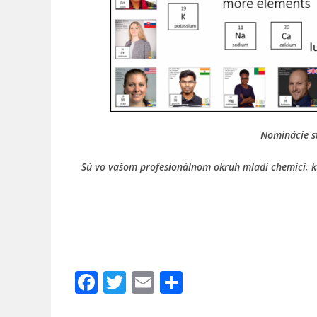
Nominácie st
Sú vo vašom profesionálnom okruh mladí chemici, kto
F
T
E
S
a
w
m
h