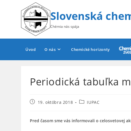
Skip
to
Slovenská chem
content
Chémia nás spája
Úvod
O nás
Chemické horizonty
Periodická tabuľka 
Post
Post
19. októbra 2018
IUPAC
published:
category:
Pred časom sme vás informovali o celosvetovej ak