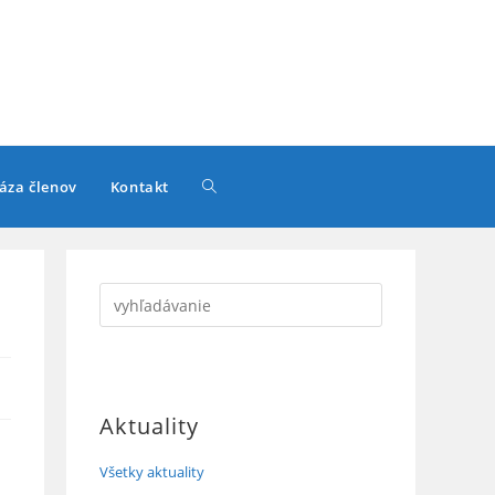
Toggle
áza členov
Kontakt
website
search
Aktuality
Všetky aktuality