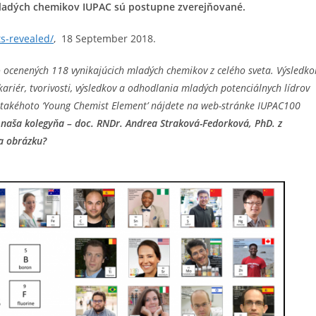
 mladých chemikov IUPAC sú postupne zverejňované.
ts-revealed/
, 18 September 2018.
 ocenených 118 vynikajúcich mladých chemikov z celého sveta. Výsledk
ariér, tvorivosti, výsledkov a odhodlania mladých potenciálnych lídrov
o takéhoto ‘Young Chemist Element’ nájdete na web-stránke IUPAC100
 naša kolegyňa – doc. RNDr. Andrea Straková-Fedorková, PhD. z
na obrázku?