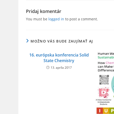
c
itt
ai
ar
e
er
l
e
Pridaj komentár
b
You must be
logged in
to post a comment.
o
o
MOŽNO VÁS BUDE ZAUJÍMAŤ AJ
k
16. európska konferencia Solid
State Chemistry
13. apríla 2017