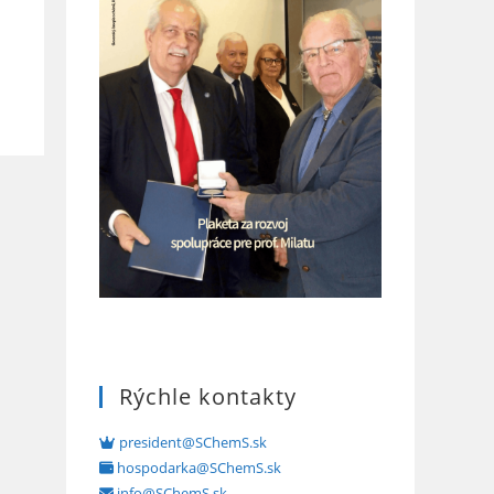
Rýchle kontakty
president@SChemS.sk
hospodarka@SChemS.sk
info@SChemS.sk