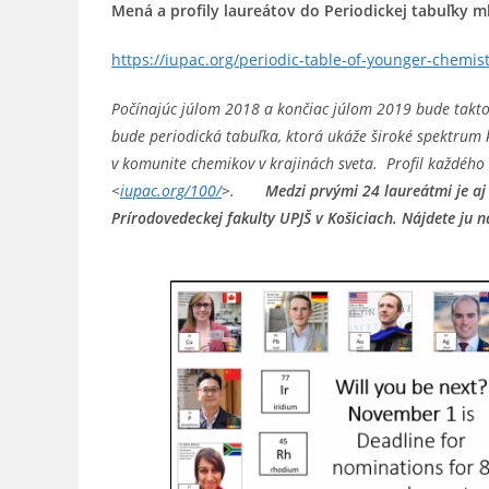
Mená a profily laureátov do Periodickej tabuľky
https://iupac.org/periodic-table-of-younger-chemis
Počínajúc júlom 2018 a končiac júlom 2019 bude takto
bude periodická tabuľka, ktorá ukáže široké spektrum k
v komunite chemikov v krajinách sveta. Profil každéh
<
iupac.org/100/
>.
Medzi prvými 24 laureátmi je aj
Prírodovedeckej fakulty UPJŠ v Košiciach. Nájdete ju 