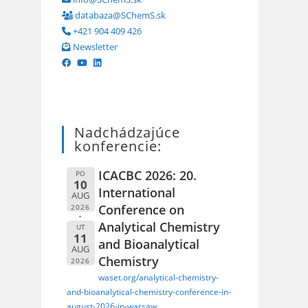
databaza@SChemS.sk
+421 904 409 426
Newsletter
Nadchádzajúce
konferencie:
ICACBC 2026: 20.
PO
10
International
AUG
Conference on
2026
Analytical Chemistry
UT
11
and Bioanalytical
AUG
Chemistry
2026
waset.org/analytical-chemistry-
and-bioanalytical-chemistry-conference-in-
august-2026-in-warsaw