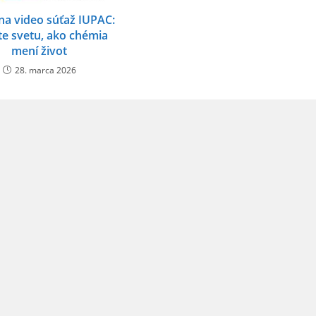
na video súťaž IUPAC:
e svetu, ako chémia
mení život
28. marca 2026