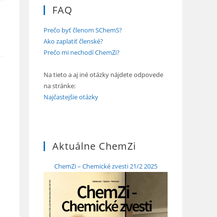
FAQ
Prečo byť členom SChemS?
Ako zaplatiť členské?
Prečo mi nechodí ChemZi?
Na tieto a aj iné otázky nájdete odpovede
na stránke:
Najčastejšie otázky
Aktuálne ChemZi
ChemZi – Chemické zvesti 21/2 2025