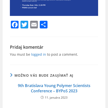
F
T
E
S
a
w
m
h
c
itt
ai
ar
e
er
l
e
Pridaj komentár
b
You must be
logged in
to post a comment.
o
o
MOŽNO VÁS BUDE ZAUJÍMAŤ AJ
k
9th Bratislava Young Polymer Scientists
Conference – BYPoS 2023
11. januára 2023