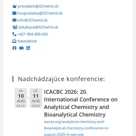
president@SChemS.sk
hospodarka@SChemS.sk
info@SChemS.sk
databaza@SChemS.sk
+421 904 409 426
Newsletter
Nadchádzajúce konferencie:
ICACBC 2026: 20.
PO
UT
10
11
International Conference on
AUG
AUG
Analytical Chemistry and
2026
2026
Bioanalytical Chemistry
waset.org/analytical-chemistry-and-
bioanalytical-chemistry-conference-in-
august-2026-in-warsaw