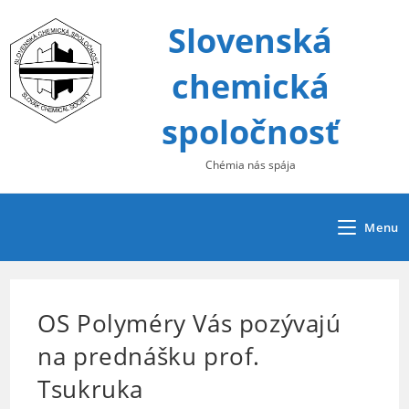
Skip
Slovenská
to
content
chemická
spoločnosť
Chémia nás spája
Menu
OS Polyméry Vás pozývajú
na prednášku prof.
Tsukruka