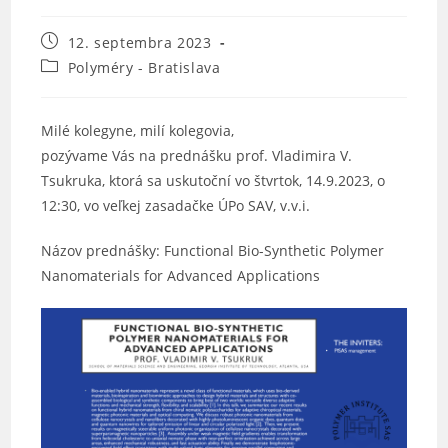
Post
12. septembra 2023
published:
Post
Polyméry - Bratislava
category:
Milé kolegyne, milí kolegovia,
pozývame Vás na prednášku prof. Vladimira V.
Tsukruka, ktorá sa uskutoční vo štvrtok, 14.9.2023, o
12:30, vo veľkej zasadačke ÚPo SAV, v.v.i.
Názov prednášky: Functional Bio-Synthetic Polymer
Nanomaterials for Advanced Applications