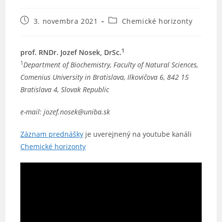
Post
Post
3. novembra 2021
Chemické horizonty
published:
category:
1
prof. RNDr. Jozef Nosek, DrSc.
1
Department of Biochemistry, Faculty of Natural Sciences,
Comenius University in Bratislava, Ilkovičova 6, 842 15
Bratislava 4, Slovak Republic
e-mail: jozef.nosek@uniba.sk
Záznam prednášky
je uverejnený na youtube kanáli
Chemické horizonty