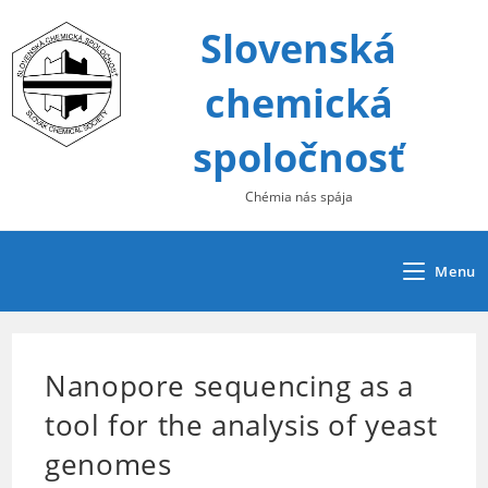
Skip
Slovenská
to
content
chemická
spoločnosť
Chémia nás spája
Menu
Nanopore sequencing as a
tool for the analysis of yeast
genomes