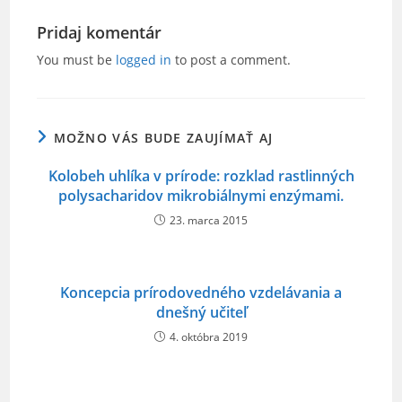
c
itt
ai
ar
e
er
l
e
Pridaj komentár
b
You must be
logged in
to post a comment.
o
o
MOŽNO VÁS BUDE ZAUJÍMAŤ AJ
k
Kolobeh uhlíka v prírode: rozklad rastlinných
polysacharidov mikrobiálnymi enzýmami.
23. marca 2015
Koncepcia prírodovedného vzdelávania a
dnešný učiteľ
4. októbra 2019