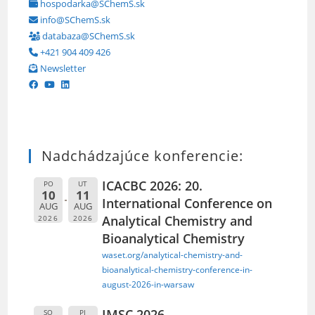
hospodarka@SChemS.sk
info@SChemS.sk
databaza@SChemS.sk
+421 904 409 426
Newsletter
Nadchádzajúce konferencie:
ICACBC 2026: 20.
PO
UT
10
11
International Conference on
AUG
AUG
Analytical Chemistry and
2026
2026
Bioanalytical Chemistry
waset.org/analytical-chemistry-and-
bioanalytical-chemistry-conference-in-
august-2026-in-warsaw
IMSC 2026
SO
PI