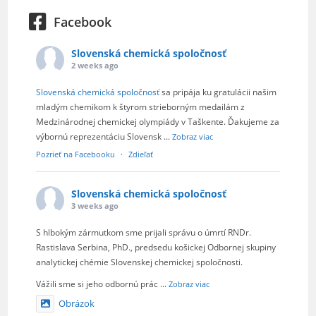
Facebook
Slovenská chemická spoločnosť
2 weeks ago
Slovenská chemická spoločnosť
sa pripája ku gratulácii našim
mladým chemikom k štyrom strieborným medailám z
Medzinárodnej chemickej olympiády v Taškente. Ďakujeme za
výbornú reprezentáciu Slovensk
...
Zobraz viac
Pozrieť na Facebooku
·
Zdieľať
Slovenská chemická spoločnosť
3 weeks ago
S hlbokým zármutkom sme prijali správu o úmrtí RNDr.
Rastislava Serbina, PhD., predsedu košickej Odbornej skupiny
analytickej chémie Slovenskej chemickej spoločnosti.
Vážili sme si jeho odbornú prác
...
Zobraz viac
Obrázok