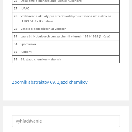
26
Ďakujeme a blahoželáme Elenke Kulichovej
27
IUPAC
28
Vzdelávacie aktivity pre stredoškolských učiteľov a ich žiakov na
FCHPT STU v Bratislave
29
Veselo o pedagógoch aj vedcoch
31
Laureáti Nobelových cen za chemii v letech 1951-1965 (1. časť)
34
Spomienka
36
Jubilanti
39
69. zjazd chemikov – zborník
Zborník abstraktov 69. Zjazd chemikov