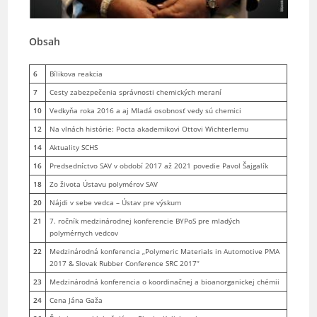
Obsah
6
Bílikova reakcia
7
Cesty zabezpečenia správnosti chemických meraní
10
Vedkyňa roka 2016 a aj Mladá osobnosť vedy sú chemici
12
Na vlnách histórie: Pocta akademikovi Ottovi Wichterlemu
14
Aktuality SCHS
16
Predsedníctvo SAV v období 2017 až 2021 povedie Pavol Šajgalík
18
Zo života Ústavu polymérov SAV
20
Nájdi v sebe vedca – Ústav pre výskum
21
7. ročník medzinárodnej konferencie BYPoS pre mladých
polymérnych vedcov
22
Medzinárodná konferencia „Polymeric Materials in Automotive PMA
2017 & Slovak Rubber Conference SRC 2017“
23
Medzinárodná konferencia o koordinačnej a bioanorganickej chémii
24
Cena Jána Gaža