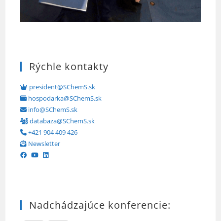
Rýchle kontakty
president@SChemS.sk
hospodarka@SChemS.sk
info@SChemS.sk
databaza@SChemS.sk
+421 904 409 426
Newsletter
Nadchádzajúce konferencie: