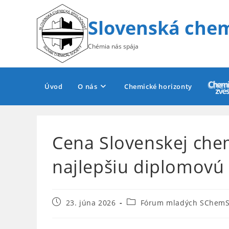
Skip
to
Slovenská chem
content
Chémia nás spája
Úvod
O nás
Chemické horizonty
Cena Slovenskej chem
najlepšiu diplomovú
Post
Post
23. júna 2026
Fórum mladých SChem
published:
category: