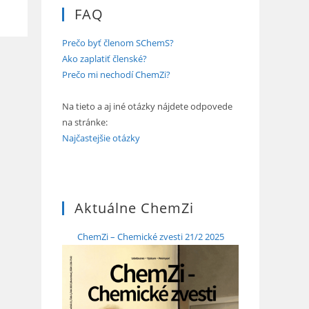
FAQ
Prečo byť členom SChemS?
Ako zaplatiť členské?
Prečo mi nechodí ChemZi?
Na tieto a aj iné otázky nájdete odpovede
na stránke:
Najčastejšie otázky
Aktuálne ChemZi
ChemZi – Chemické zvesti 21/2 2025