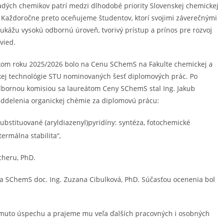
dých chemikov patrí medzi dlhodobé priority Slovenskej chemicke
. Každoročne preto oceňujeme študentov, ktorí svojimi záverečnými
ukážu vysokú odbornú úroveň, tvorivý prístup a prínos pre rozvoj
vied.
om roku 2025/2026 bolo na Cenu SChemS na Fakulte chemickej a
kej technológie STU nominovaných šesť diplomových prác. Po
bornou komisiou sa laureátom Ceny SChemS stal Ing. Jakub
ddelenia organickej chémie za diplomovú prácu:
ubstituované (aryldiazenyl)pyridíny: syntéza, fotochemické
termálna stabilita“,
cheru, PhD.
a SChemS doc. Ing. Zuzana Cibulková, PhD. Súčasťou ocenenia bol
muto úspechu a prajeme mu veľa ďalších pracovných i osobných