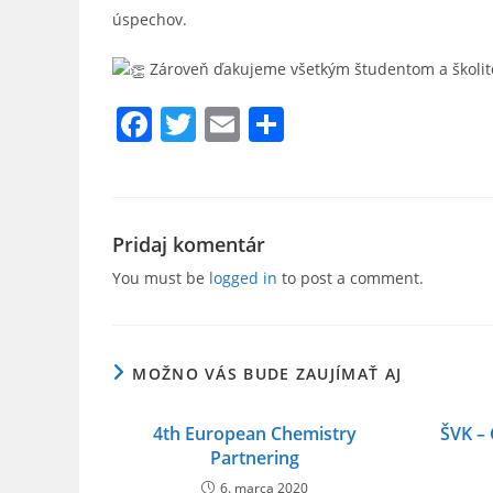
úspechov.
Zároveň ďakujeme všetkým študentom a školit
F
T
E
S
a
w
m
h
c
itt
ai
ar
e
er
l
e
Pridaj komentár
b
You must be
logged in
to post a comment.
o
o
k
MOŽNO VÁS BUDE ZAUJÍMAŤ AJ
4th European Chemistry
ŠVK – 
Partnering
6. marca 2020