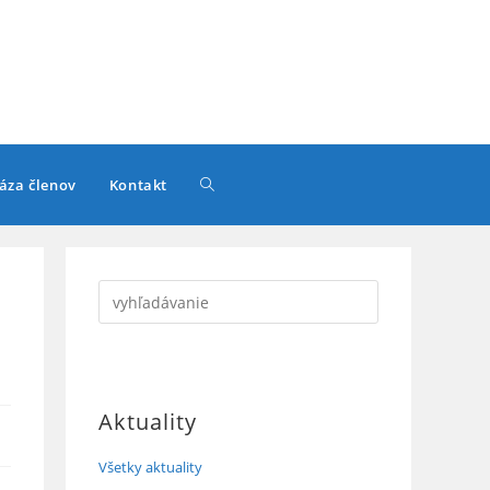
Toggle
áza členov
Kontakt
website
search
Aktuality
Všetky aktuality