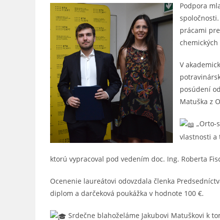
Podpora mla
spoločnosti
prácami pre
chemických 
V akademick
potravinárs
posúdení od
Matuška z O
„Orto-s
vlastnosti a 
ktorú vypracoval pod vedením doc. Ing. Roberta Fis
Ocenenie laureátovi odovzdala členka Predsedníctv
diplom a darčeková poukážka v hodnote 100 €.
Srdečne blahoželáme Jakubovi Matuškovi k to