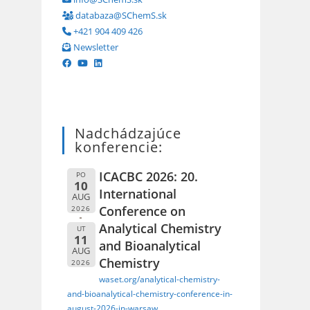
databaza@SChemS.sk
+421 904 409 426
Newsletter
Nadchádzajúce
konferencie:
ICACBC 2026: 20.
PO
10
International
AUG
Conference on
2026
Analytical Chemistry
UT
11
and Bioanalytical
AUG
Chemistry
2026
waset.org/analytical-chemistry-
and-bioanalytical-chemistry-conference-in-
august-2026-in-warsaw