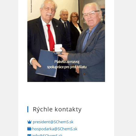
Rýchle kontakty
president@SChemS.sk
hospodarka@SChemS.sk
info@SChemS.sk