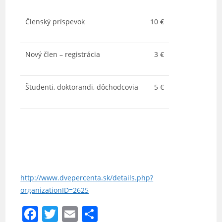
Členský príspevok
10 €
Nový člen – registrácia
3 €
Študenti, doktorandi, dôchodcovia
5 €
http://www.dvepercenta.sk/
details.php?
organizationID=
2625
F
T
E
S