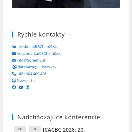
Rýchle kontakty
president@SChemS.sk
hospodarka@SChemS.sk
info@SChemS.sk
databaza@SChemS.sk
+421 904 409 426
Newsletter
Nadchádzajúce konferencie:
ICACBC 2026: 20.
PO
UT