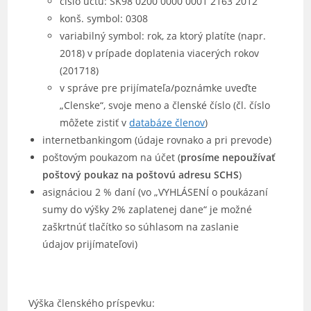
číslo účtu: SK98 0200 0000 0001 2163 2012
konš. symbol: 0308
variabilný symbol: rok, za ktorý platíte (napr.
2018) v prípade doplatenia viacerých rokov
(201718)
v správe pre prijímateľa/poznámke uveďte
„Clenske“, svoje meno a členské číslo (čl. číslo
môžete zistiť v
databáze členov
)
internetbankingom (údaje rovnako a pri prevode)
poštovým poukazom na účet (
prosíme nepoužívať
poštový poukaz na poštovú adresu SCHS
)
asignáciou 2 % daní (vo „VYHLÁSENÍ o poukázaní
sumy do výšky 2% zaplatenej dane“ je možné
zaškrtnúť tlačítko so súhlasom na zaslanie
údajov prijímateľovi)
Výška členského príspevku: