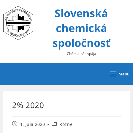
Skip
Slovenská
to
content
chemická
spoločnosť
Chémia nás spája
Menu
2% 2020
Post
Post
1. júla 2020
Rôzne
published:
category: