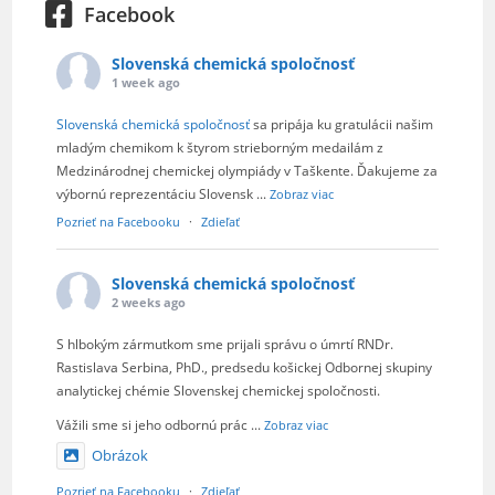
Facebook
Slovenská chemická spoločnosť
1 week ago
Slovenská chemická spoločnosť
sa pripája ku gratulácii našim
mladým chemikom k štyrom strieborným medailám z
Medzinárodnej chemickej olympiády v Taškente. Ďakujeme za
výbornú reprezentáciu Slovensk
...
Zobraz viac
Pozrieť na Facebooku
·
Zdieľať
Slovenská chemická spoločnosť
2 weeks ago
S hlbokým zármutkom sme prijali správu o úmrtí RNDr.
Rastislava Serbina, PhD., predsedu košickej Odbornej skupiny
analytickej chémie Slovenskej chemickej spoločnosti.
Vážili sme si jeho odbornú prác
...
Zobraz viac
Obrázok
Pozrieť na Facebooku
·
Zdieľať