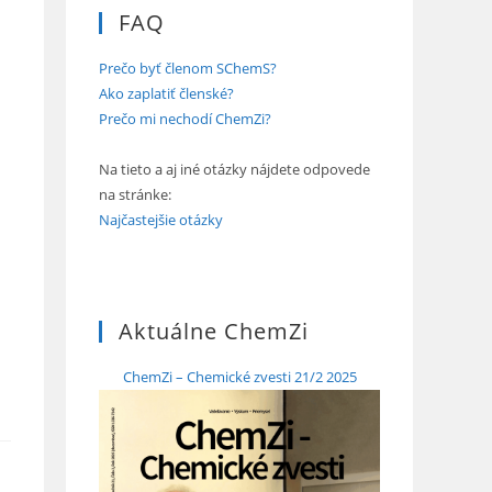
FAQ
Prečo byť členom SChemS?
Ako zaplatiť členské?
Prečo mi nechodí ChemZi?
Na tieto a aj iné otázky nájdete odpovede
na stránke:
Najčastejšie otázky
Aktuálne ChemZi
ChemZi – Chemické zvesti 21/2 2025