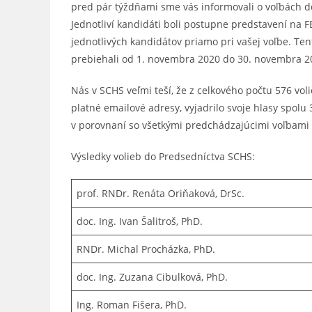
pred pár týždňami sme vás informovali o voľbách d
Jednotliví kandidáti boli postupne predstavení na FB
jednotlivých kandidátov priamo pri vašej voľbe. Ten
prebiehali od 1. novembra 2020 do 30. novembra 2
Nás v SCHS veľmi teší, že z celkového počtu 576 vol
platné emailové adresy, vyjadrilo svoje hlasy spolu
v porovnaní so všetkými predchádzajúcimi voľbami 
Výsledky volieb do Predsedníctva SCHS:
prof. RNDr. Renáta Oriňaková, DrSc.
doc. Ing. Ivan Šalitroš, PhD.
RNDr. Michal Procházka, PhD.
doc. Ing. Zuzana Cibulková, PhD.
Ing. Roman Fišera, PhD.