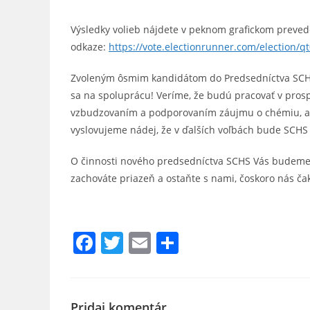
Výsledky volieb nájdete v peknom grafickom preved
odkaze:
https://vote.electionrunner.com/election/qt
Zvoleným ôsmim kandidátom do Predsedníctva SCHS
sa na spoluprácu! Veríme, že budú pracovať v prosp
vzbudzovaním a podporovaním záujmu o chémiu, ako
vyslovujeme nádej, že v ďalších voľbách bude SCHS 
O činnosti nového predsedníctva SCHS Vás budeme a
zachováte priazeň a ostaňte s nami, čoskoro nás čak
voľby 2020
F
T
E
S
a
w
m
h
c
itt
ai
ar
e
er
l
e
Pridaj komentár