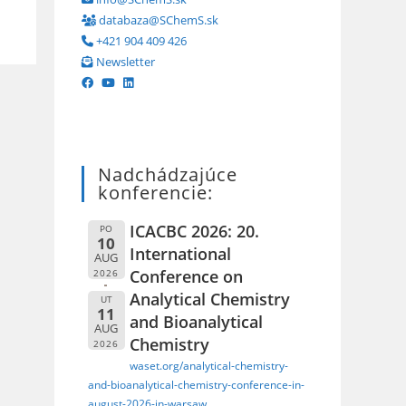
databaza@SChemS.sk
+421 904 409 426
Newsletter
Nadchádzajúce
konferencie:
ICACBC 2026: 20.
PO
10
International
AUG
Conference on
2026
Analytical Chemistry
UT
11
and Bioanalytical
AUG
Chemistry
2026
waset.org/analytical-chemistry-
and-bioanalytical-chemistry-conference-in-
august-2026-in-warsaw