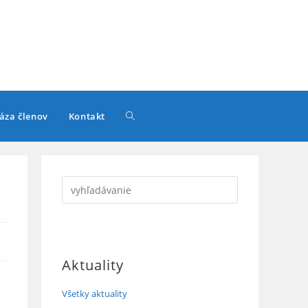
Toggle
áza členov
Kontakt
website
search
Aktuality
Všetky aktuality