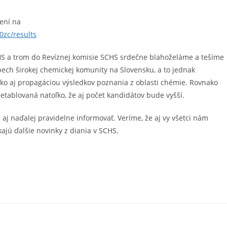
ení na
0zc/results
 a trom do Revíznej komisie SCHS srdečne blahoželáme a tešíme
ech širokej chemickej komunity na Slovensku, a to jednak
 aj propagáciou výsledkov poznania z oblasti chémie. Rovnako
etablovaná natoľko, že aj počet kandidátov bude vyšší.
j naďalej pravidelne informovať. Veríme, že aj vy všetci nám
ajú ďalšie novinky z diania v SCHS.