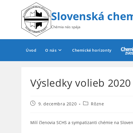
Skip
to
Slovenská chem
content
Chémia nás spája
Úvod
O nás
Chemické horizonty
Výsledky volieb 2020
Post
Post
9. decembra 2020
Rôzne
published:
category:
Milí členovia SCHS a sympatizanti chémie na Sloven