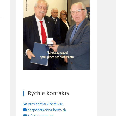
Rýchle kontakty
president@SChemS.sk
hospodarka@SChemS.sk
info@SChemS.sk