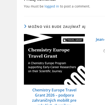
b
You must be
logged in
to post a comment.
o
o
MOŽNO VÁS BUDE ZAUJÍMAŤ AJ
k
Jean
Chemistry Europe Travel
Grant 2026 – podpora
zahraničných mobilít pre