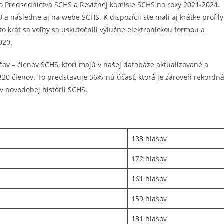
o Predsedníctva SCHS a Revíznej komisie SCHS na roky 2021-2024.
 a následne aj na webe SCHS. K dispozícii ste mali aj krátke profily
to krát sa voľby sa uskutočnili výlučne elektronickou formou a
020.
ičov – členov SCHS, ktorí majú v našej databáze aktualizované a
 320 členov. To predstavuje 56%-nú účasť, ktorá je zároveň rekordn
v novodobej histórii SCHS.
183 hlasov
172 hlasov
161 hlasov
159 hlasov
131 hlasov