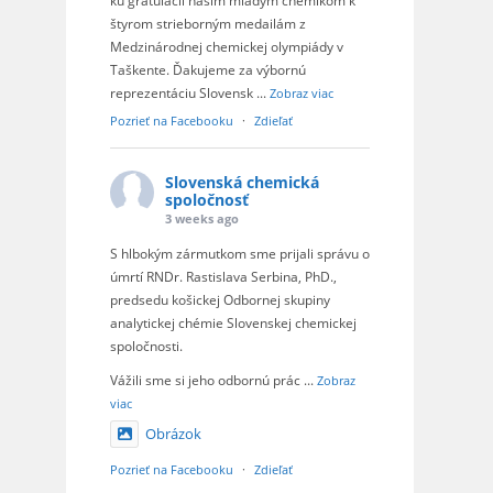
ku gratulácii našim mladým chemikom k
štyrom strieborným medailám z
Medzinárodnej chemickej olympiády v
Taškente. Ďakujeme za výbornú
reprezentáciu Slovensk
...
Zobraz viac
Pozrieť na Facebooku
·
Zdieľať
Slovenská chemická
spoločnosť
3 weeks ago
S hlbokým zármutkom sme prijali správu o
úmrtí RNDr. Rastislava Serbina, PhD.,
predsedu košickej Odbornej skupiny
analytickej chémie Slovenskej chemickej
spoločnosti.
Vážili sme si jeho odbornú prác
...
Zobraz
viac
Obrázok
Pozrieť na Facebooku
·
Zdieľať