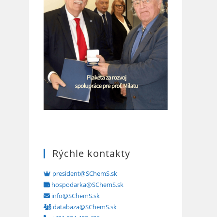
Rýchle kontakty
president@SChemS.sk
hospodarka@SChemS.sk
info@SChemS.sk
databaza@SChemS.sk