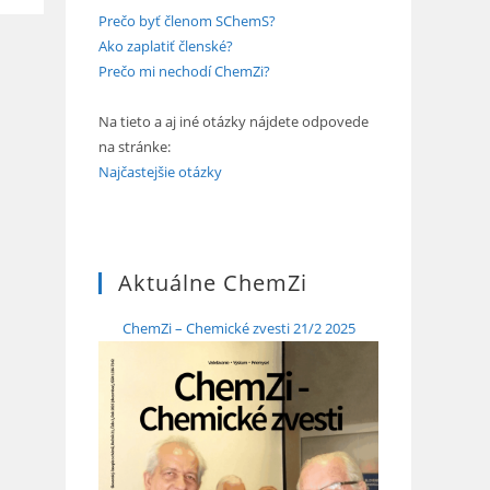
Prečo byť členom SChemS?
Ako zaplatiť členské?
Prečo mi nechodí ChemZi?
Na tieto a aj iné otázky nájdete odpovede
na stránke:
Najčastejšie otázky
Aktuálne ChemZi
ChemZi – Chemické zvesti 21/2 2025