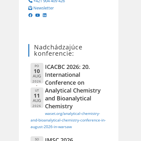
+421 904 409 426
Newsletter
Nadchádzajúce
konferencie:
ICACBC 2026: 20.
PO
10
International
AUG
Conference on
2026
Analytical Chemistry
UT
11
and Bioanalytical
AUG
Chemistry
2026
waset.org/analytical-chemistry-
and-bioanalytical-chemistry-conference-in-
august-2026-in-warsaw
IMSC 2026
SO