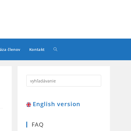
Toggle
áza členov
Kontakt
website
search
English version
FAQ