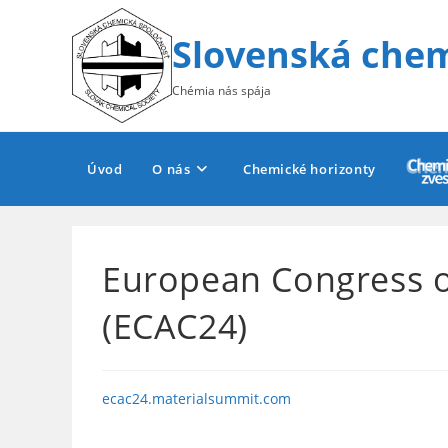
Skip
to
Slovenská chem
content
Chémia nás spája
Úvod
O nás
Chemické horizonty
European Congress o
(ECAC24)
ecac24.materialsummit.com