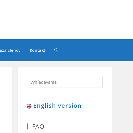
Toggle
áza členov
Kontakt
website
search
English version
FAQ