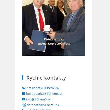
Rýchle kontakty
president@SChemS.sk
hospodarka@SChemS.sk
info@SChemS.sk
databaza@SChemS.sk