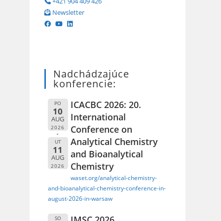
+421 904 409 426
Newsletter
Nadchádzajúce
konferencie:
ICACBC 2026: 20.
PO
10
International
AUG
Conference on
2026
Analytical Chemistry
UT
11
and Bioanalytical
AUG
Chemistry
2026
waset.org/analytical-chemistry-
and-bioanalytical-chemistry-conference-in-
august-2026-in-warsaw
IMSC 2026
SO