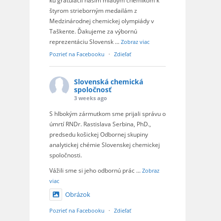
ku gratulácii našim mladým chemikom k
štyrom strieborným medailám z
Medzinárodnej chemickej olympiády v
Taškente. Ďakujeme za výbornú
reprezentáciu Slovensk
...
Zobraz viac
Pozrieť na Facebooku
·
Zdieľať
Slovenská chemická
spoločnosť
3 weeks ago
S hlbokým zármutkom sme prijali správu o
úmrtí RNDr. Rastislava Serbina, PhD.,
predsedu košickej Odbornej skupiny
analytickej chémie Slovenskej chemickej
spoločnosti.
Vážili sme si jeho odbornú prác
...
Zobraz
viac
Obrázok
Pozrieť na Facebooku
·
Zdieľať