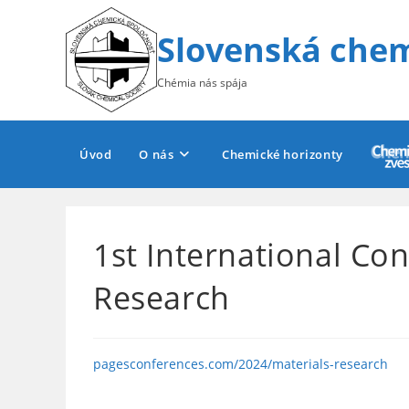
Skip
to
Slovenská chem
content
Chémia nás spája
Úvod
O nás
Chemické horizonty
1st International Co
Research
pagesconferences.com/2024/materials-research