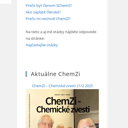
Prečo byť členom SChemS?
Ako zaplatiť členské?
Prečo mi nechodí ChemZi?
Na tieto a aj iné otázky nájdete odpovede
na stránke:
Najčastejšie otázky
Aktuálne ChemZi
ChemZi – Chemické zvesti 21/2 2025