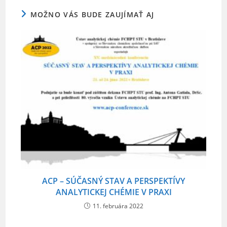
o
MOŽNO VÁS BUDE ZAUJÍMAŤ AJ
k
ACP – SÚČASNÝ STAV A PERSPEKTÍVY
ANALYTICKEJ CHÉMIE V PRAXI
11. februára 2022