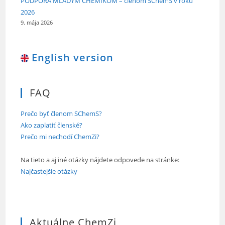
PODPORA MLADÝM CHEMIKOM – členom SChemS v roku
2026
9. mája 2026
English version
FAQ
Prečo byť členom SChemS?
Ako zaplatiť členské?
Prečo mi nechodí ChemZi?
Na tieto a aj iné otázky nájdete odpovede na stránke:
Najčastejšie otázky
Aktuálne ChemZi