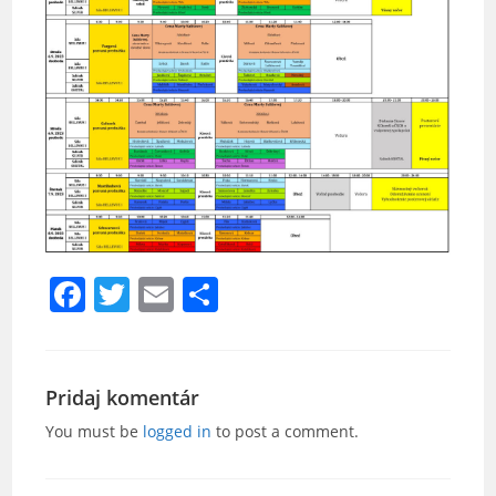
F
T
E
S
a
w
m
h
c
itt
ai
ar
e
er
l
e
Pridaj komentár
b
You must be
logged in
to post a comment.
o