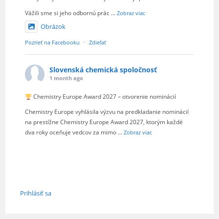
Vážili sme si jeho odbornú prác
...
Zobraz viac
Obrázok
Pozrieť na Facebooku
·
Zdieľať
Slovenská chemická spoločnosť
1 month ago
Chemistry Europe Award 2027 – otvorenie nominácií
Chemistry Europe vyhlásila výzvu na predkladanie nominácií
na prestížne Chemistry Europe Award 2027, ktorým každé
dva roky oceňuje vedcov za mimo
...
Zobraz viac
Obrázok
Pozrieť na Facebooku
·
Zdieľať
Slovenská chemická spoločnosť
je s
Prihlásiť sa
FCHPT - Fakulta chemickej a
potravinárskej technológie STU.
2 months ago