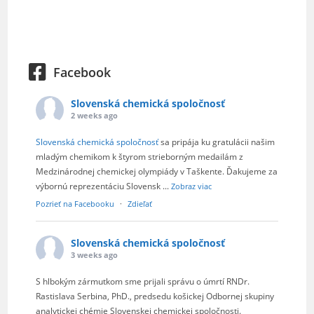
Facebook
Slovenská chemická spoločnosť
2 weeks ago
Slovenská chemická spoločnosť
sa pripája ku gratulácii našim
mladým chemikom k štyrom strieborným medailám z
Medzinárodnej chemickej olympiády v Taškente. Ďakujeme za
výbornú reprezentáciu Slovensk
...
Zobraz viac
Pozrieť na Facebooku
·
Zdieľať
Slovenská chemická spoločnosť
3 weeks ago
S hlbokým zármutkom sme prijali správu o úmrtí RNDr.
Rastislava Serbina, PhD., predsedu košickej Odbornej skupiny
analytickej chémie Slovenskej chemickej spoločnosti.