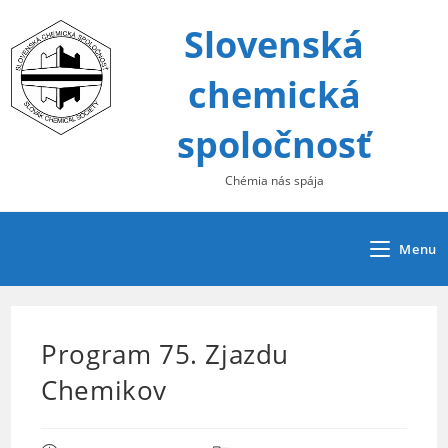
Skip
Slovenská
to
content
chemická
spoločnosť
Chémia nás spája
Menu
Program 75. Zjazdu
Chemikov