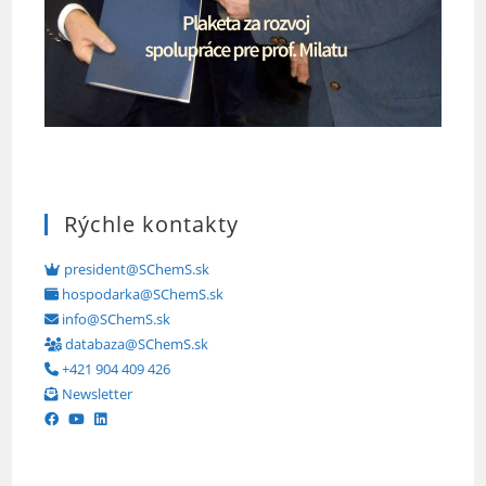
Rýchle kontakty
president@SChemS.sk
hospodarka@SChemS.sk
info@SChemS.sk
databaza@SChemS.sk
+421 904 409 426
Newsletter