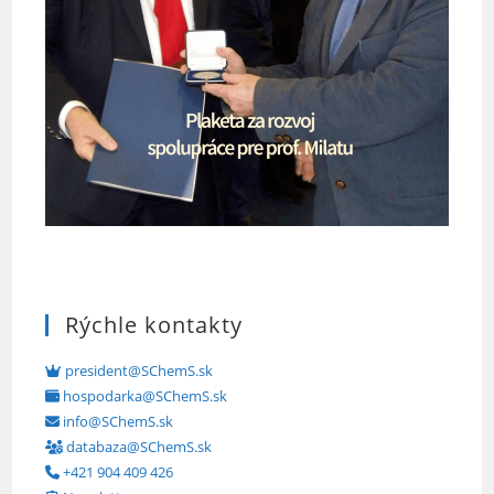
Rýchle kontakty
president@SChemS.sk
hospodarka@SChemS.sk
info@SChemS.sk
databaza@SChemS.sk
+421 904 409 426