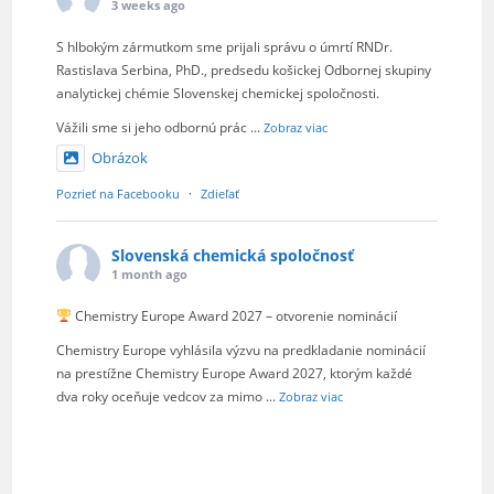
3 weeks ago
S hlbokým zármutkom sme prijali správu o úmrtí RNDr.
Rastislava Serbina, PhD., predsedu košickej Odbornej skupiny
analytickej chémie Slovenskej chemickej spoločnosti.
Vážili sme si jeho odbornú prác
...
Zobraz viac
Obrázok
Pozrieť na Facebooku
·
Zdieľať
Slovenská chemická spoločnosť
1 month ago
Chemistry Europe Award 2027 – otvorenie nominácií
Chemistry Europe vyhlásila výzvu na predkladanie nominácií
na prestížne Chemistry Europe Award 2027, ktorým každé
dva roky oceňuje vedcov za mimo
...
Zobraz viac
Obrázok
Pozrieť na Facebooku
·
Zdieľať