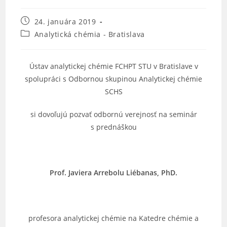
Post
24. januára 2019
published:
Post
Analytická chémia - Bratislava
category:
Ústav analytickej chémie FCHPT STU v Bratislave v
spolupráci s Odbornou skupinou Analytickej chémie
SCHS
si dovoľujú pozvať odbornú verejnosť na seminár
s prednáškou
Prof. Javiera Arrebolu Liébanas, PhD.
profesora analytickej chémie na Katedre chémie a