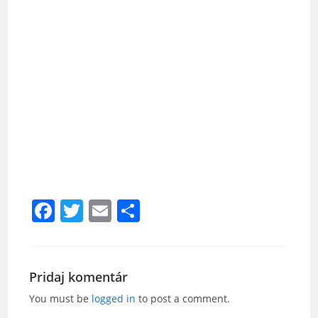
F
T
E
S
a
w
m
h
c
itt
ai
ar
e
er
l
e
Pridaj komentár
b
You must be
logged in
to post a comment.