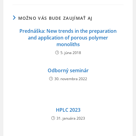
o
o
MOŽNO VÁS BUDE ZAUJÍMAŤ AJ
k
Prednáška: New trends in the preparation
and application of porous polymer
monoliths
5. júna 2018
Odborný seminár
30. novembra 2022
HPLC 2023
31. januára 2023