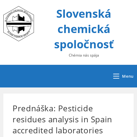
Skip
Slovenská
to
content
chemická
spoločnosť
Chémia nás spája
Menu
Prednáška: Pesticide
residues analysis in Spain
accredited laboratories