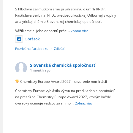
S hlbokým zármutkom sme prijali správu o úmrtí RNDr.
Rastislava Serbina, PhD., predsedu košickej Odbornej skupiny
analytickej chémie Slovenskej chemickej spoločnosti.
Vážili sme si jeho odbornú prác
...
Zobraz viac
Obrázok
Pozrieť na Facebooku
·
Zdieľať
Slovenská chemická spoločnosť
1 month ago
Chemistry Europe Award 2027 – otvorenie nominácií
Chemistry Europe vyhlásila výzvu na predkladanie nominácií
na prestížne Chemistry Europe Award 2027, ktorým každé
dva roky oceňuje vedcov za mimo
...
Zobraz viac
Obrázok
Pozrieť na Facebooku
·
Zdieľať