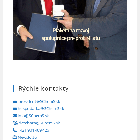
Rýchle kontakty
president@SChemS.sk
hospodarka@SChemS.sk
info@SChemS.sk
databaza@SChemS.sk
+421 904 409 426
Newsletter