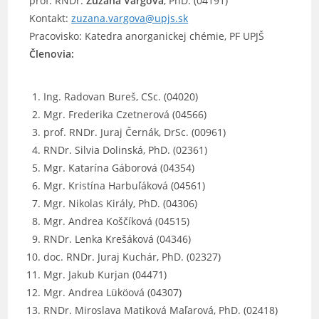
prof. RNDr.
Zuzana Vargová
, PhD. (04191)
Kontakt:
zuzana.vargova@upjs.sk
Pracovisko: Katedra anorganickej chémie, PF UPJŠ
Členovia:
Ing. Radovan Bureš, CSc. (04020)
Mgr. Frederika Czetnerová (04566)
prof. RNDr. Juraj Černák, DrSc. (00961)
RNDr. Silvia Dolinská, PhD. (02361)
Mgr. Katarína Gáborová (04354)
Mgr. Kristína Harbuľáková (04561)
Mgr. Nikolas Király, PhD. (04306)
Mgr. Andrea Koščíková (04515)
RNDr. Lenka Krešáková (04346)
doc. RNDr. Juraj Kuchár, PhD. (02327)
Mgr. Jakub Kurjan (04471)
Mgr. Andrea Lüköová (04307)
RNDr. Miroslava Matiková Maľarová, PhD. (02418)