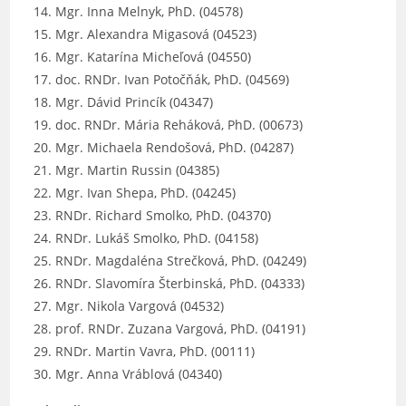
Mgr. Inna Melnyk, PhD. (04578)
Mgr. Alexandra Migasová (04523)
Mgr. Katarína Micheľová (04550)
doc. RNDr. Ivan Potočňák, PhD. (04569)
Mgr. Dávid Princík (04347)
doc. RNDr. Mária Reháková, PhD. (00673)
Mgr. Michaela Rendošová, PhD. (04287)
Mgr. Martin Russin (04385)
Mgr. Ivan Shepa, PhD. (04245)
RNDr. Richard Smolko, PhD. (04370)
RNDr. Lukáš Smolko, PhD. (04158)
RNDr. Magdaléna Strečková, PhD. (04249)
RNDr. Slavomíra Šterbinská, PhD. (04333)
Mgr. Nikola Vargová (04532)
prof. RNDr. Zuzana Vargová, PhD. (04191)
RNDr. Martin Vavra, PhD. (00111)
Mgr. Anna Vráblová (04340)