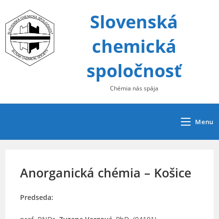
Skip
Slovenská
to
content
chemická
spoločnosť
Chémia nás spája
Menu
Anorganická chémia – Košice
Predseda: