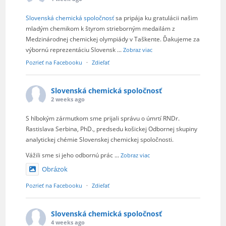
Slovenská chemická spoločnosť
sa pripája ku gratulácii našim
mladým chemikom k štyrom strieborným medailám z
Medzinárodnej chemickej olympiády v Taškente. Ďakujeme za
výbornú reprezentáciu Slovensk
...
Zobraz viac
Pozrieť na Facebooku
·
Zdieľať
Slovenská chemická spoločnosť
2 weeks ago
S hlbokým zármutkom sme prijali správu o úmrtí RNDr.
Rastislava Serbina, PhD., predsedu košickej Odbornej skupiny
analytickej chémie Slovenskej chemickej spoločnosti.
Vážili sme si jeho odbornú prác
...
Zobraz viac
Obrázok
Pozrieť na Facebooku
·
Zdieľať
Slovenská chemická spoločnosť
4 weeks ago