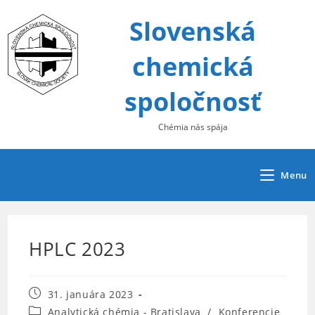
Skip
Slovenská
to
content
chemická
spoločnosť
Chémia nás spája
Menu
HPLC 2023
Post
31. januára 2023
published:
Post
Analytická chémia - Bratislava
/
Konferencie