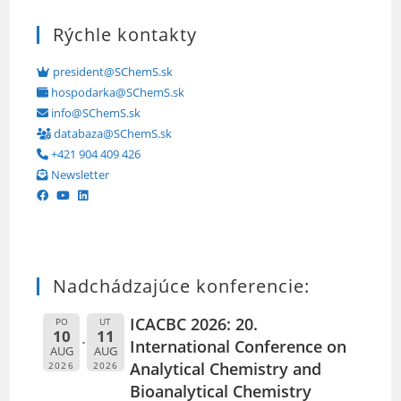
Rýchle kontakty
president@SChemS.sk
hospodarka@SChemS.sk
info@SChemS.sk
databaza@SChemS.sk
+421 904 409 426
Newsletter
Nadchádzajúce konferencie:
ICACBC 2026: 20.
PO
UT
10
11
International Conference on
AUG
AUG
Analytical Chemistry and
2026
2026
Bioanalytical Chemistry