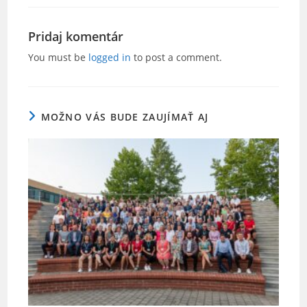
c
itt
ai
ar
e
er
l
e
Pridaj komentár
b
You must be
logged in
to post a comment.
o
o
MOŽNO VÁS BUDE ZAUJÍMAŤ AJ
k