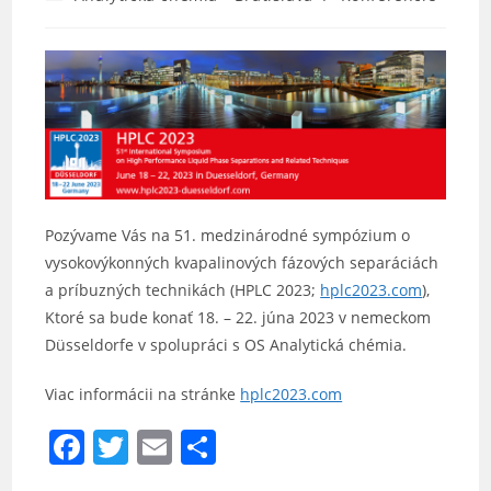
category:
Pozývame Vás na 51. medzinárodné sympózium o
vysokovýkonných kvapalinových fázových separáciách
a príbuzných technikách (HPLC 2023;
hplc2023.com
),
Ktoré sa bude konať 18. – 22. júna 2023 v nemeckom
Düsseldorfe v spolupráci s OS Analytická chémia.
Viac informácii na stránke
hplc2023.com
F
T
E
S
a
w
m
h