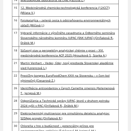
14
Mikroskopické laboratóriá na čipe (Pažitná L.)
15
12. Medzinárodná chemicko-technologická konferencia (12ICCT)
(Milata V.)
16
Fotokatalýza – zelená cesta k odstraňovaniu environmentálnych
záťaží (Mičová J.)
17
Vybrané informácie z výročného zasadnutia a Odborného seminára
Slovenského národného komitétu IUPAC (SNK IUPAC) (Oriňaková R.,
Drábik M.)
18
Súčasný stav a perspektívy analytickej chémie v praxi – XVI.
medzinárodná konferencia ACP 2025 (Hrouzková S., Szarka A.)
21
Martin Venhart – Vedec, líder, nový predseda Slovenskej akadémie
vied (Lorencová L.)
22
Prestížny kongres EuroFoodChem XXIII na Slovensku – v čom bol
výnimočný (Ciesarová Z.)
26
Identifikácia antioxidantov v čajoch Camellie sinensis (Kelemenová
T., Jerigová M.)
28
Odporúčania a Technické správy IUPAC, ktoré v druhom polroku
2024 vyšli v PAC (Oriňaková R., Drábik M.)
29
Elektrochemický multisenzor pre simultánnu detekciu analytov:
S2DApp projekt (Oriňaková R.)
30
Chlorella v hre o budúcnosť – potenciálny prínos pre
environmentálne aplikácie (Takácsová M, Jerigová M.)