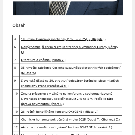
Obsah
4
100 rokov kvantovej mechaniky (1925 – 2025) (2) (Reguli J.)
6
Najvýznamnejší chemici krajín strednej a východnej Európy (Čársky
J.)
7
Literatúra a chémia (Milata V.)
8
35. výročie založenia Českého svazu vědeckotechnických společností
(Milata V.)
9
Slovenská účasť na 20. stretnutí delegátov Európskej siete mladých
chemikov v Prahe (Paračková M.)
10
Zmena príspevku z vložného na konferencie spoluorganizované
Slovenskou chemickou spoločnosťou z 2 % na 5 %. Prečo je táto
úprava nevyhnutná? (Švorc Ľ.)
10
26. ročník benefičného koncertu OXYGENE (Milata V.)
11
Chemické horizonty pokračujú aj v roku 2025 (Dubaj T., Cibulková Z.)
12
Ako sme zrekonštruovali „starú“ budovu FChPT STU (Lakatoš B.)