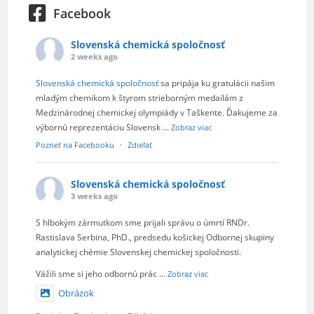
Facebook
Slovenská chemická spoločnosť
2 weeks ago
Slovenská chemická spoločnosť
sa pripája ku gratulácii našim
mladým chemikom k štyrom strieborným medailám z
Medzinárodnej chemickej olympiády v Taškente. Ďakujeme za
výbornú reprezentáciu Slovensk
...
Zobraz viac
Pozrieť na Facebooku
·
Zdieľať
Slovenská chemická spoločnosť
3 weeks ago
S hlbokým zármutkom sme prijali správu o úmrtí RNDr.
Rastislava Serbina, PhD., predsedu košickej Odbornej skupiny
analytickej chémie Slovenskej chemickej spoločnosti.
Vážili sme si jeho odbornú prác
...
Zobraz viac
Obrázok