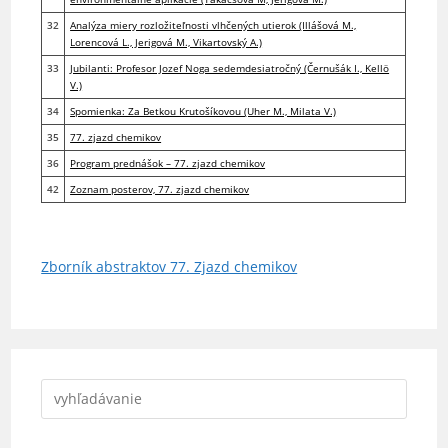
32
Analýza miery rozložiteľnosti vlhčených utierok (Illášová M.,
Lorencová L., Jerigová M., Vikartovský A.)
33
Jubilanti: Profesor Jozef Noga sedemdesiatročný (Černušák I., Kellö
V.)
34
Spomienka: Za Betkou Krutošíkovou (Uher M., Milata V.)
35
77. zjazd chemikov
36
Program prednášok – 77. zjazd chemikov
42
Zoznam posterov, 77. zjazd chemikov
Zborník abstraktov 77. Zjazd chemikov