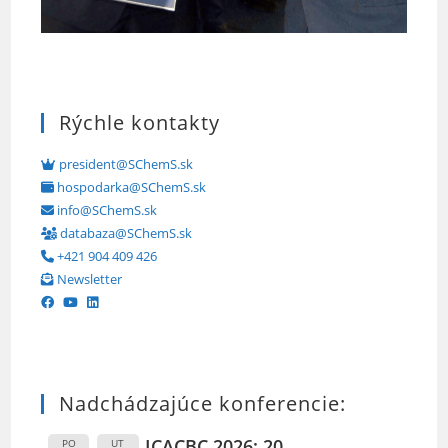
Rýchle kontakty
president@SChemS.sk
hospodarka@SChemS.sk
info@SChemS.sk
databaza@SChemS.sk
+421 904 409 426
Newsletter
Nadchádzajúce konferencie:
ICACBC 2026: 20.
PO
UT