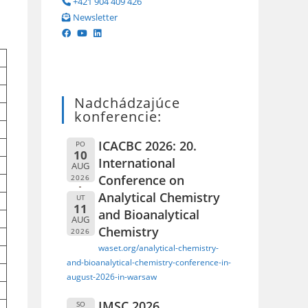
+421 904 409 426
Newsletter
Nadchádzajúce
konferencie:
ICACBC 2026: 20.
PO
10
International
AUG
Conference on
2026
Analytical Chemistry
UT
11
and Bioanalytical
AUG
Chemistry
2026
waset.org/analytical-chemistry-
and-bioanalytical-chemistry-conference-in-
august-2026-in-warsaw
IMSC 2026
SO