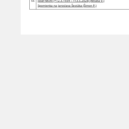
56
Josef Michl (*12.3.1939 – †13.5.2024) (Milata V.)
Spomienka na Jaroslava Šestáka (Šimon P.)