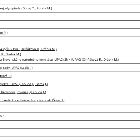
ej olympiáde (Dubaj T., Putala M.)
n P.)
 vyšli v PAC (Oriňáková R., Drábik M.)
R., Drábik M.)
 Slovenského národného komitétu IUPAC (SNK IUPAC) (Oriňáková R., Drábik M.)
 rady IUPAC (Lacík I.)
tiová R.)
ekte IUPAC (Labuda J., Barek J.)
Ilkovičovej rovnice) (Labuda J.)
 vedeckotechnických spoločností (Švorc Ľ.)
M.)