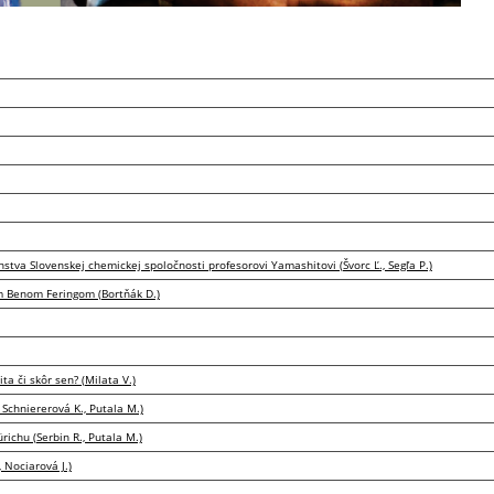
tva Slovenskej chemickej spoločnosti profesorovi Yamashitovi (Švorc Ľ., Segľa P.)
 Benom Feringom (Bortňák D.)
a či skôr sen? (Milata V.)
Schniererová K., Putala M.)
ichu (Serbin R., Putala M.)
 Nociarová J.)