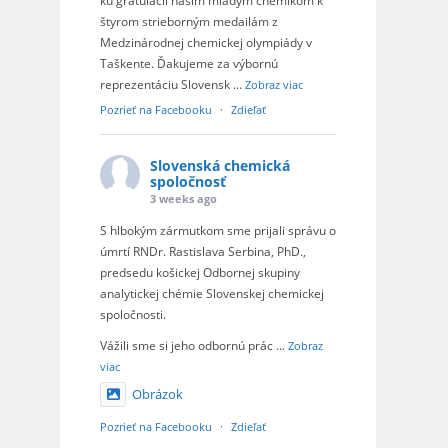
ku gratulácii našim mladým chemikom k
štyrom strieborným medailám z
Medzinárodnej chemickej olympiády v
Taškente. Ďakujeme za výbornú
reprezentáciu Slovensk
...
Zobraz viac
Pozrieť na Facebooku
·
Zdieľať
Slovenská chemická
spoločnosť
3 weeks ago
S hlbokým zármutkom sme prijali správu o
úmrtí RNDr. Rastislava Serbina, PhD.,
predsedu košickej Odbornej skupiny
analytickej chémie Slovenskej chemickej
spoločnosti.
Vážili sme si jeho odbornú prác
...
Zobraz
viac
Obrázok
Pozrieť na Facebooku
·
Zdieľať