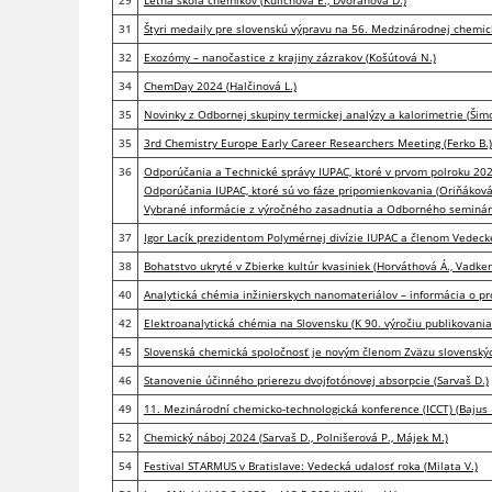
29
Letná škola chemikov (Kulichová E., Dvoranová D.)
31
Štyri medaily pre slovenskú výpravu na 56. Medzinárodnej chemick
32
Exozómy – nanočastice z krajiny zázrakov (Košútová N.)
34
ChemDay 2024 (Halčinová L.)
35
Novinky z Odbornej skupiny termickej analýzy a kalorimetrie (Šimo
35
3rd Chemistry Europe Early Career Researchers Meeting (Ferko B.)
36
Odporúčania a Technické správy IUPAC, ktoré v prvom polroku 2024
Odporúčania IUPAC, ktoré sú vo fáze pripomienkovania (Oriňáková 
Vybrané informácie z výročného zasadnutia a Odborného seminára
37
Igor Lacík prezidentom Polymérnej divízie IUPAC a členom Vedeckej
38
Bohatstvo ukryté v Zbierke kultúr kvasiniek (Horváthová Á., Vadker
40
Analytická chémia inžinierskych nanomateriálov – informácia o proj
42
Elektroanalytická chémia na Slovensku (K 90. výročiu publikovania 
45
Slovenská chemická spoločnosť je novým členom Zväzu slovenských
46
Stanovenie účinného prierezu dvojfotónovej absorpcie (Sarvaš D.)
49
11. Mezinárodní chemicko-technologická konference (ICCT) (Bajus 
52
Chemický náboj 2024 (Sarvaš D., Polnišerová P., Májek M.)
54
Festival STARMUS v Bratislave: Vedecká udalosť roka (Milata V.)