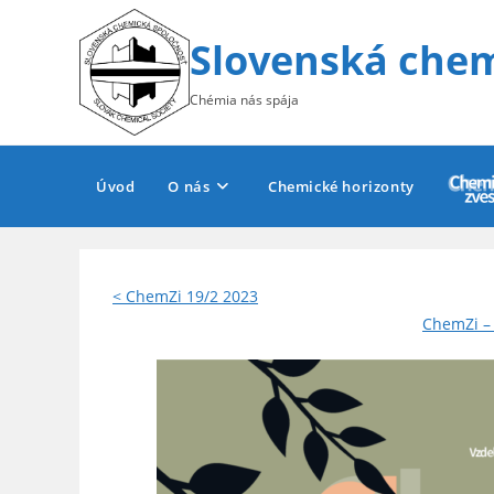
Skip
to
Slovenská chem
content
Chémia nás spája
Úvod
O nás
Chemické horizonty
< ChemZi 19/2 2023
ChemZi – 