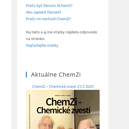
Prečo byť členom SChemS?
Ako zaplatiť členské?
Prečo mi nechodí ChemZi?
Na tieto a aj iné otázky nájdete odpovede
na stránke:
Najčastejšie otázky
Aktuálne ChemZi
ChemZi – Chemické zvesti 21/2 2025