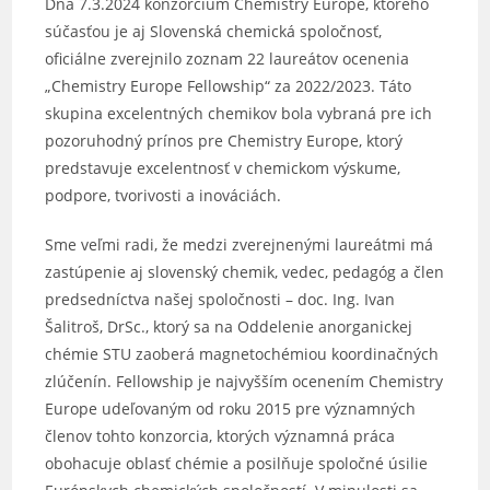
Dňa 7.3.2024 konzorcium Chemistry Europe, ktorého
súčasťou je aj Slovenská chemická spoločnosť,
oficiálne zverejnilo zoznam 22 laureátov ocenenia
„Chemistry Europe Fellowship“ za 2022/2023. Táto
skupina excelentných chemikov bola vybraná pre ich
pozoruhodný prínos pre Chemistry Europe, ktorý
predstavuje excelentnosť v chemickom výskume,
podpore, tvorivosti a inováciách.
Sme veľmi radi, že medzi zverejnenými laureátmi má
zastúpenie aj slovenský chemik, vedec, pedagóg a člen
predsedníctva našej spoločnosti – doc. Ing. Ivan
Šalitroš, DrSc., ktorý sa na Oddelenie anorganickej
chémie STU zaoberá magnetochémiou koordinačných
zlúčenín. Fellowship je najvyšším ocenením Chemistry
Europe udeľovaným od roku 2015 pre významných
členov tohto konzorcia, ktorých významná práca
obohacuje oblasť chémie a posilňuje spoločné úsilie