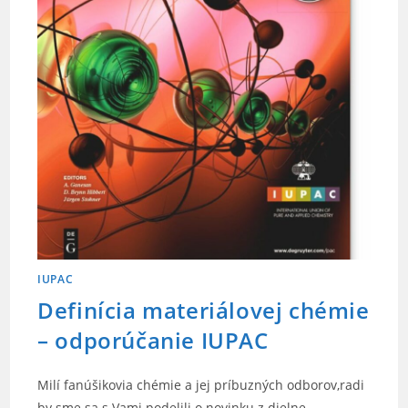
IUPAC
Definícia materiálovej chémie
– odporúčanie IUPAC
Milí fanúšikovia chémie a jej príbuzných odborov,radi
by sme sa s Vami podelili o novinku z dielne