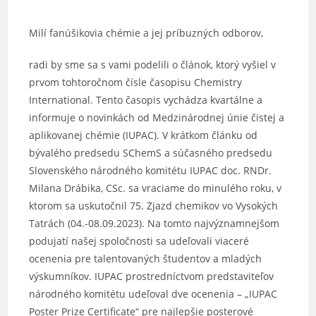
Milí fanúšikovia chémie a jej príbuzných odborov,
radi by sme sa s vami podelili o článok, ktorý vyšiel v
prvom tohtoročnom čísle časopisu Chemistry
International. Tento časopis vychádza kvartálne a
informuje o novinkách od Medzinárodnej únie čistej a
aplikovanej chémie (IUPAC). V krátkom článku od
bývalého predsedu SChemS a súčasného predsedu
Slovenského národného komitétu IUPAC doc. RNDr.
Milana Drábika, CSc. sa vraciame do minulého roku, v
ktorom sa uskutočnil 75. Zjazd chemikov vo Vysokých
Tatrách (04.-08.09.2023). Na tomto najvýznamnejšom
podujatí našej spoločnosti sa udeľovali viaceré
ocenenia pre talentovaných študentov a mladých
výskumníkov. IUPAC prostredníctvom predstaviteľov
národného komitétu udeľoval dve ocenenia – „IUPAC
Poster Prize Certificate“ pre najlepšie posterové