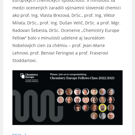
Európskych chemických spoločností. V minulosti sa
medzi ocenených zaradili významní slovenskí chemici
ako prof. Ing. Vlasta Brezová, DrSc., prof. Ing. Viktor
Milata, DrSc., prof. Ing. Dušan Velič, DrSc. a prof. Mgr.
Radovan Šebesta, DrSc. Ocenenie „Chemistry Europe
Fellow“ bolo v minulosti udelené aj laureátom
Nobelových cien za chémiu – prof. Jean-Marie
Lehnovi, prof. Benovi Feringovi a prof. Fraserovi
Stoddartovi.
(viac…)