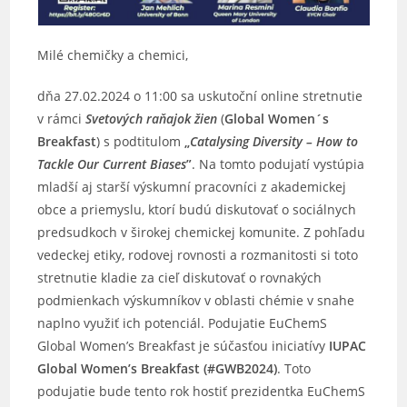
Milé chemičky a chemici,
dňa 27.02.2024 o 11:00 sa uskutoční online stretnutie
v rámci
Svetových raňajok žien
(
Global Women´s
Breakfast
) s podtitulom
„
Catalysing Diversity – How to
Tackle Our Current Biases
”
. Na tomto podujatí vystúpia
mladší aj starší výskumní pracovníci z akademickej
obce a priemyslu, ktorí budú diskutovať o sociálnych
predsudkoch v širokej chemickej komunite. Z pohľadu
vedeckej etiky, rodovej rovnosti a rozmanitosti si toto
stretnutie kladie za cieľ diskutovať o rovnakých
podmienkach výskumníkov v oblasti chémie v snahe
naplno využiť ich potenciál. Podujatie EuChemS
Global Women’s Breakfast je súčasťou iniciatívy
IUPAC
Global Women’s Breakfast (#GWB2024)
. Toto
podujatie bude tento rok hostiť prezidentka EuChemS