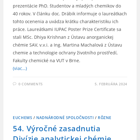
prezentácie PhD. študentov a mladých chemikov do
40 rokov. V článku doc. Drábik informuje o laureátkach
tohto ocenenia a uvádza krátku charakteristiku ich
práce. Laureátkami IUPAC Poster Prize Certificate sa
stali MSc. Dhiya Krishnan z Ústavu anorganickej
chémie SAV, v.v.i. a Ing. Martina Machalová z Ústavu
chemie a technologie ochrany životního prostředí,
Fakulty chemické na VUT v Brne.
(viac…)
0 COMMENTS
5. FEBRUÁRA 2024
EUCHEMS
/
NADNÁRODNÉ SPOLOČNOSTI
/
RÔZNE
54. Výročné zasadnutia
Divízie analytickej chémie