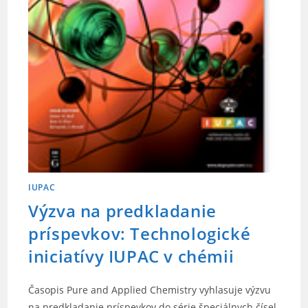
IUPAC
Výzva na predkladanie
príspevkov: Technologické
iniciatívy IUPAC v chémii
Časopis Pure and Applied Chemistry vyhlasuje výzvu
na predkladanie príspevkov do série špeciálnych čísel