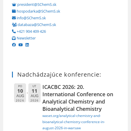
president@SChemS.sk
hospodarka@SChemS.sk
info@SChemS.sk
databaza@SChemS.sk
+421 904 409 426
Newsletter
Nadchádzajúce konferencie:
ICACBC 2026: 20.
PO
UT
10
11
International Conference on
AUG
AUG
Analytical Chemistry and
2026
2026
Bioanalytical Chemistry
waset.org/analytical-chemistry-and-
bioanalytical-chemistry-conference-in-
august-2026-in-warsaw