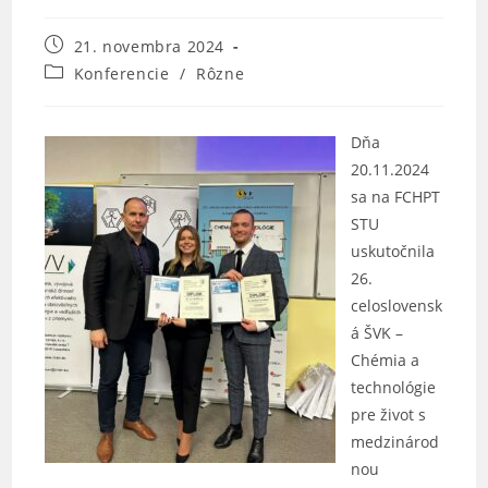
Post
21. novembra 2024
published:
Post
Konferencie
/
Rôzne
category:
Dňa
20.11.2024
sa na FCHPT
STU
uskutočnila
26.
celoslovensk
á ŠVK –
Chémia a
technológie
pre život s
medzinárod
nou