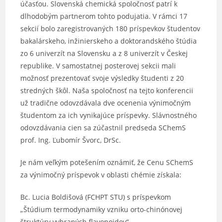
účasťou. Slovenská chemická spoločnosť patrí k
dlhodobým partnerom tohto podujatia. V rámci 17
sekcií bolo zaregistrovaných 180 príspevkov študentov
bakalárskeho, inžinierskeho a doktorandského štúdia
zo 6 univerzít na Slovensku a z 8 univerzít v Českej
republike. V samostatnej posterovej sekcii mali
možnosť prezentovať svoje výsledky študenti z 20
stredných škôl. Naša spoločnosť na tejto konferencii
už tradične odovzdávala dve ocenenia výnimočným
študentom za ich vynikajúce príspevky. Slávnostného
odovzdávania cien sa zúčastnil predseda SChemS
prof. Ing. Ľubomír Švorc, DrSc.
Je nám veľkým potešením oznámiť, že Cenu SChemS
za výnimočný príspevok v oblasti chémie získala:
Bc. Lucia Boldišová (FCHPT STU) s príspevkom
„Štúdium termodynamiky vzniku orto-chinónovej
štruktúry vybraných flavonoidov“.