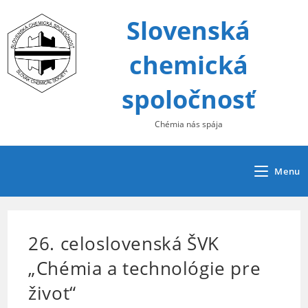
Skip
Slovenská
to
content
chemická
spoločnosť
Chémia nás spája
Menu
26. celoslovenská ŠVK
„Chémia a technológie pre
život“