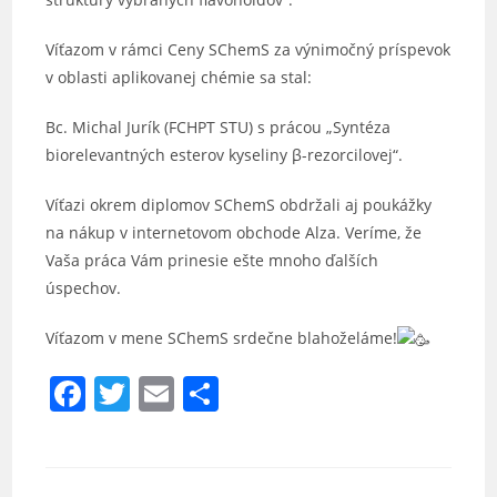
Víťazom v rámci Ceny SChemS za výnimočný príspevok
v oblasti aplikovanej chémie sa stal:
Bc. Michal Jurík (FCHPT STU) s prácou „Syntéza
biorelevantných esterov kyseliny β-rezorcilovej“.
Víťazi okrem diplomov SChemS obdržali aj poukážky
na nákup v internetovom obchode Alza. Veríme, že
Vaša práca Vám prinesie ešte mnoho ďalších
úspechov.
Víťazom v mene SChemS srdečne blahoželáme!
F
T
E
S
a
w
m
h
c
itt
ai
ar