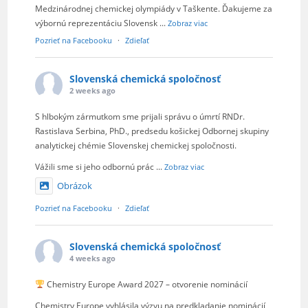
Medzinárodnej chemickej olympiády v Taškente. Ďakujeme za
výbornú reprezentáciu Slovensk
...
Zobraz viac
Pozrieť na Facebooku
·
Zdieľať
Slovenská chemická spoločnosť
2 weeks ago
S hlbokým zármutkom sme prijali správu o úmrtí RNDr.
Rastislava Serbina, PhD., predsedu košickej Odbornej skupiny
analytickej chémie Slovenskej chemickej spoločnosti.
Vážili sme si jeho odbornú prác
...
Zobraz viac
Obrázok
Pozrieť na Facebooku
·
Zdieľať
Slovenská chemická spoločnosť
4 weeks ago
Chemistry Europe Award 2027 – otvorenie nominácií
Chemistry Europe vyhlásila výzvu na predkladanie nominácií