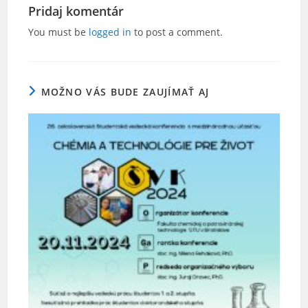
e
er
l
e
Pridaj komentár
b
You must be
logged in
to post a comment.
o
o
k
MOŽNO VÁS BUDE ZAUJÍMAŤ AJ