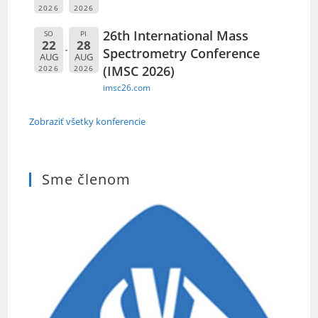
2026
2026
26th International Mass
SO
PI
22
28
Spectrometry Conference
AUG
AUG
(IMSC 2026)
2026
2026
imsc26.com
Zobraziť všetky konferencie
Sme členom