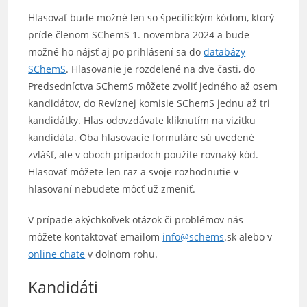
Hlasovať bude možné len so špecifickým kódom, ktorý
príde členom SChemS 1. novembra 2024 a bude
možné ho nájsť aj po prihlásení sa do
databázy
SChemS
. Hlasovanie je rozdelené na dve časti, do
Predsedníctva SChemS môžete zvoliť jedného až osem
kandidátov, do Revíznej komisie SChemS jednu až tri
kandidátky. Hlas odovzdávate kliknutím na vizitku
kandidáta. Oba hlasovacie formuláre sú uvedené
zvlášť, ale v oboch prípadoch použite rovnaký kód.
Hlasovať môžete len raz a svoje rozhodnutie v
hlasovaní nebudete môcť už zmeniť.
V prípade akýchkoľvek otázok či problémov nás
môžete kontaktovať emailom
info@schems
.sk alebo v
online chate
v dolnom rohu.
Kandidáti