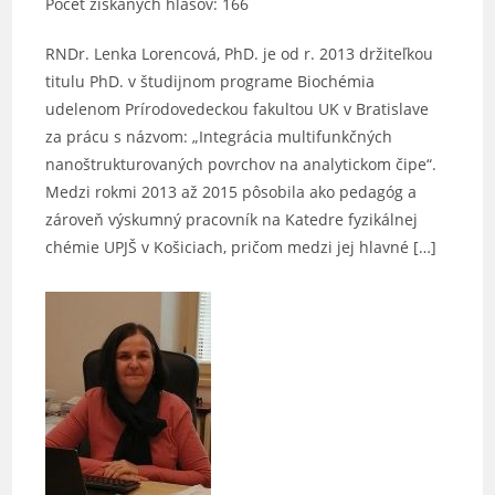
Počet získaných hlasov: 166
RNDr. Lenka Lorencová, PhD. je od r. 2013 držiteľkou
titulu PhD. v študijnom programe Biochémia
udelenom Prírodovedeckou fakultou UK v Bratislave
za prácu s názvom: „Integrácia multifunkčných
nanoštrukturovaných povrchov na analytickom čipe“.
Medzi rokmi 2013 až 2015 pôsobila ako pedagóg a
zároveň výskumný pracovník na Katedre fyzikálnej
chémie UPJŠ v Košiciach, pričom medzi jej hlavné […]