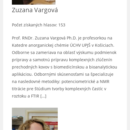
Zuzana Vargová
Počet získaných hlasov: 153
Prof. RNDr. Zuzana Vargová Ph.D. je profesorkou na
Katedre anorganickej chémie ÚCHV UPJŠ v Košiciach.
Odborne sa zameriava na oblasť výskumu podmienok
prípravy a samotnú prípravu komplexných zlúčenín
prechodných kovov s biomedicínskou a bioanalytickou
aplikáciou. Odbornými skúsenosťami sa špecializuje
na nasledovné metodiky: potenciometrické a NMR
titrácie pre štúdium tvorby komplexných častíc v
roztoku a FTIR […]