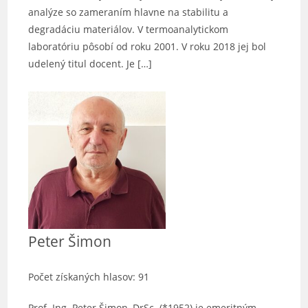
analýze so zameraním hlavne na stabilitu a
degradáciu materiálov. V termoanalytickom
laboratóriu pôsobí od roku 2001. V roku 2018 jej bol
udelený titul docent. Je […]
Peter Šimon
Počet získaných hlasov: 91
Prof. Ing. Peter Šimon, DrSc. (*1952) je emeritným