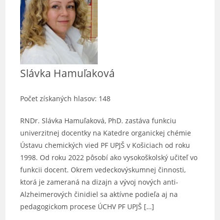
Slávka Hamuľaková
Počet získaných hlasov: 148
RNDr. Slávka Hamuľaková, PhD. zastáva funkciu
univerzitnej docentky na Katedre organickej chémie
Ústavu chemických vied PF UPJŠ v Košiciach od roku
1998. Od roku 2022 pôsobí ako vysokoškolský učiteľ vo
funkcii docent. Okrem vedeckovýskumnej činnosti,
ktorá je zameraná na dizajn a vývoj nových anti-
Alzheimerových činidiel sa aktívne podieľa aj na
pedagogickom procese ÚCHV PF UPJŠ […]