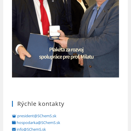
Rýchle kontakty
president@SChemS.sk
hospodarka@SChemS.sk
info@SChemS.sk