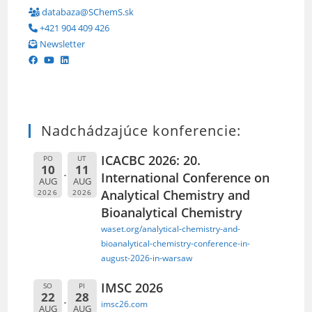
databaza@SChemS.sk
+421 904 409 426
Newsletter
Nadchádzajúce konferencie:
ICACBC 2026: 20.
PO
UT
10
11
International Conference on
AUG
AUG
Analytical Chemistry and
2026
2026
Bioanalytical Chemistry
waset.org/analytical-chemistry-and-
bioanalytical-chemistry-conference-in-
august-2026-in-warsaw
IMSC 2026
SO
PI
22
28
imsc26.com
AUG
AUG