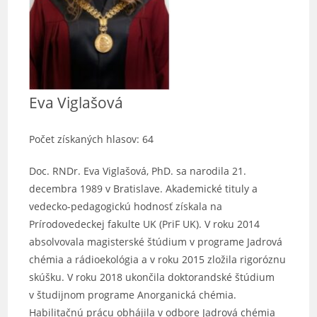
Eva Viglašová
Počet získaných hlasov: 64
Doc. RNDr. Eva Viglašová, PhD. sa narodila 21.
decembra 1989 v Bratislave. Akademické tituly a
vedecko-pedagogickú hodnosť získala na
Prírodovedeckej fakulte UK (PriF UK). V roku 2014
absolvovala magisterské štúdium v programe Jadrová
chémia a rádioekológia a v roku 2015 zložila rigoróznu
skúšku. V roku 2018 ukončila doktorandské štúdium
v študijnom programe Anorganická chémia.
Habilitačnú prácu obhájila v odbore Jadrová chémia