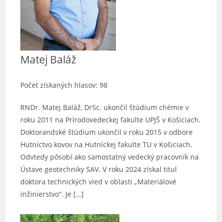
Matej Baláž
Počet získaných hlasov: 98
RNDr. Matej Baláž, DrSc. ukončil štúdium chémie v
roku 2011 na Prírodovedeckej fakulte UPJŠ v Košiciach.
Doktorandské štúdium ukončil v roku 2015 v odbore
Hutníctvo kovov na Hutníckej fakulte TU v Košiciach.
Odvtedy pôsobí ako samostatný vedecký pracovník na
Ústave geotechniky SAV. V roku 2024 získal titul
doktora technických vied v oblasti „Materiálové
inžinierstvo“. Je […]