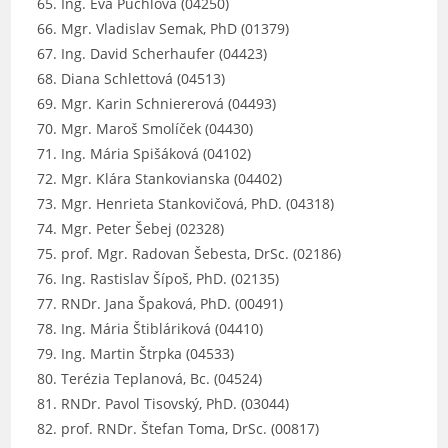
Ing. Eva Puchľová (04250)
Mgr. Vladislav Semak, PhD (01379)
Ing. David Scherhaufer (04423)
Diana Schlettová (04513)
Mgr. Karin Schniererová (04493)
Mgr. Maroš Smolíček (04430)
Ing. Mária Spišáková (04102)
Mgr. Klára Stankovianska (04402)
Mgr. Henrieta Stankovičová, PhD. (04318)
Mgr. Peter Šebej (02328)
prof. Mgr. Radovan Šebesta, DrSc. (02186)
Ing. Rastislav Šípoš, PhD. (02135)
RNDr. Jana Špaková, PhD. (00491)
Ing. Mária Štibláriková (04410)
Ing. Martin Štrpka (04533)
Terézia Teplanová, Bc. (04524)
RNDr. Pavol Tisovský, PhD. (03044)
prof. RNDr. Štefan Toma, DrSc. (00817)