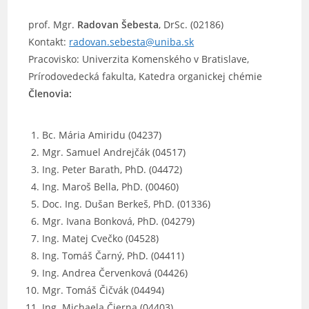
prof. Mgr.
Radovan Šebesta
, DrSc. (02186)
Kontakt:
radovan.sebesta@uniba.sk
Pracovisko: Univerzita Komenského v Bratislave,
Prírodovedecká fakulta, Katedra organickej chémie
Členovia:
Bc. Mária Amiridu (04237)
Mgr. Samuel Andrejčák (04517)
Ing. Peter Barath, PhD. (04472)
Ing. Maroš Bella, PhD. (00460)
Doc. Ing. Dušan Berkeš, PhD. (01336)
Mgr. Ivana Bonková, PhD. (04279)
Ing. Matej Cvečko (04528)
Ing. Tomáš Čarný, PhD. (04411)
Ing. Andrea Červenková (04426)
Mgr. Tomáš Čičvák (04494)
Ing. Michaela Čierna (04403)