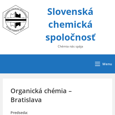
Skip
Slovenská
to
content
chemická
spoločnosť
Chémia nás spája
Menu
Organická chémia –
Bratislava
Predseda: