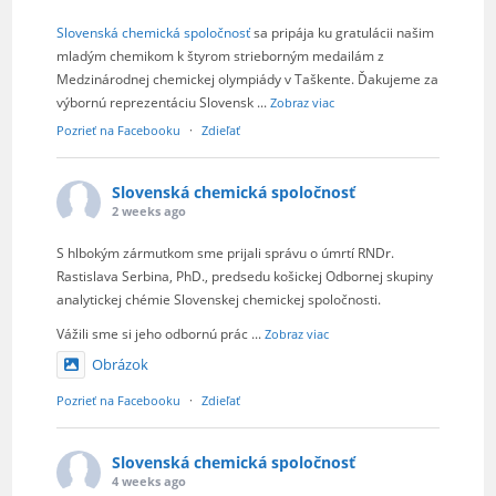
Slovenská chemická spoločnosť
sa pripája ku gratulácii našim
mladým chemikom k štyrom strieborným medailám z
Medzinárodnej chemickej olympiády v Taškente. Ďakujeme za
výbornú reprezentáciu Slovensk
...
Zobraz viac
Pozrieť na Facebooku
·
Zdieľať
Slovenská chemická spoločnosť
2 weeks ago
S hlbokým zármutkom sme prijali správu o úmrtí RNDr.
Rastislava Serbina, PhD., predsedu košickej Odbornej skupiny
analytickej chémie Slovenskej chemickej spoločnosti.
Vážili sme si jeho odbornú prác
...
Zobraz viac
Obrázok
Pozrieť na Facebooku
·
Zdieľať
Slovenská chemická spoločnosť
4 weeks ago