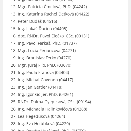
Mgr. Patrícia Čmelová, PhD. (04242)
Ing. Katarína Rachel Detková (04422)
Peter Dudáš (04516)
Ing. Lukáš Ďurina (04405)
doc. RNDr. Pavol Elečko, CSc. (00131)
Ing. Pavol Farkaš, PhD. (01737)
Mgr. Lucia Feriancová (04271)
Ing. Branislav Ferko (04270)
Mgr. Juraj Filo, PhD. (03670)
Ing. Paula Fraňová (04404)
Ing. Michal Gavenda (04417)
Ing. Ján Gettler (04418)
Ing. Igor Goljer, PhD. (04261)
RNDr. Dalma Gyepesová, CSc. (00194)
Ing. Michaela Halinkovičová (04288)
Lea Hegedűsová (04264)
Ing. Eva Holúbková (04220)
Ing. Renáta Horáková, PhD. (01759)