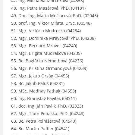
Ing. Michaela Marčeková (04358)
Ing. Petra Masárová, PhD. (04181)
Doc. Ing. Mária Mečiarová, PhD. (02046)
prof. Ing. Viktor Milata, DrSc. (00548)
Mgr. Viktória Modrocká (04234)
Mgr. Dominika Mravcová, PhD. (04238)
Mgr. Bernard Mravec (04240)
Mgr. Brigita Mudráková (04235)
Bc. Boglárka Némethová (04236)
Mgr. Kristína Ormandyová (04239)
Mgr. Jakub Orság (04455)
Bc. Jakub Paluš (04281)
MSc. Madhav Pathak (04553)
Ing. Branislav Pavilek (04311)
doc. Ing. Ján Pavlik, PhD. (02323)
Mgr. Tibor Peňaška, PhD. (04248)
Bc. Petra Polnišerová (04540)
Bc. Martin Puffler (04541)