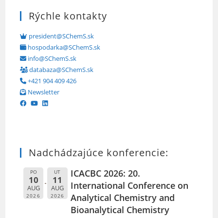
Rýchle kontakty
president@SChemS.sk
hospodarka@SChemS.sk
info@SChemS.sk
databaza@SChemS.sk
+421 904 409 426
Newsletter
Nadchádzajúce konferencie:
ICACBC 2026: 20.
PO
UT
10
11
International Conference on
AUG
AUG
Analytical Chemistry and
2026
2026
Bioanalytical Chemistry