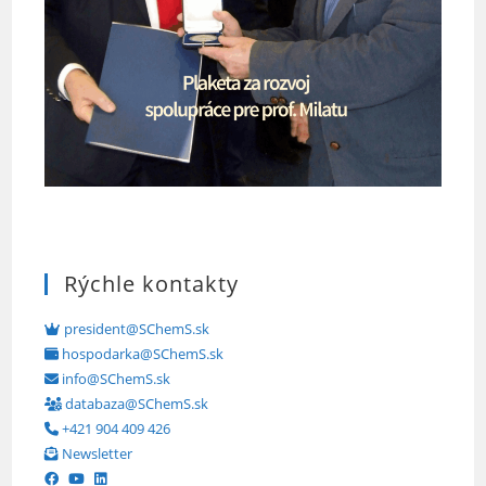
Rýchle kontakty
president@SChemS.sk
hospodarka@SChemS.sk
info@SChemS.sk
databaza@SChemS.sk
+421 904 409 426
Newsletter