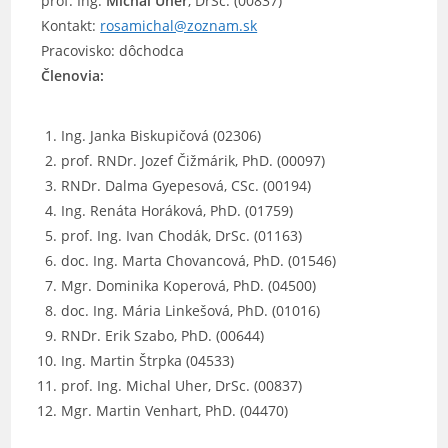
prof. Ing.
Michal Uher
, DrSc. (00837)
Kontakt:
rosamichal@zoznam.sk
Pracovisko: dôchodca
Členovia:
Ing. Janka Biskupičová (02306)
prof. RNDr. Jozef Čižmárik, PhD. (00097)
RNDr. Dalma Gyepesová, CSc. (00194)
Ing. Renáta Horáková, PhD. (01759)
prof. Ing. Ivan Chodák, DrSc. (01163)
doc. Ing. Marta Chovancová, PhD. (01546)
Mgr. Dominika Koperová, PhD. (04500)
doc. Ing. Mária Linkešová, PhD. (01016)
RNDr. Erik Szabo, PhD. (00644)
Ing. Martin Štrpka (04533)
prof. Ing. Michal Uher, DrSc. (00837)
Mgr. Martin Venhart, PhD. (04470)