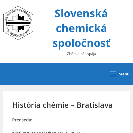
Skip
Slovenská
to
content
chemická
spoločnosť
Chémia nás spája
Menu
História chémie – Bratislava
Predseda: